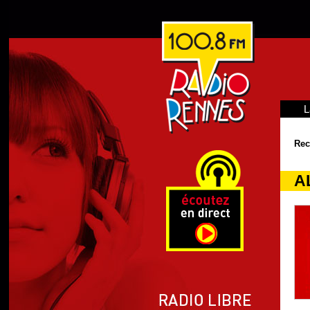
L
Rec
A