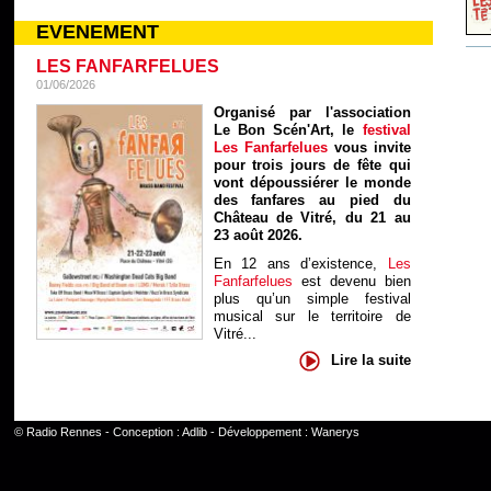
EVENEMENT
LES FANFARFELUES
01/06/2026
Organisé par l'association
Le Bon Scén'Art, le
festival
Les Fanfarfelues
vous invite
pour trois jours de fête qui
vont dépoussiérer le monde
des fanfares au pied du
Château de Vitré, du 21 au
23 août 2026.
En 12 ans d’existence,
Les
Fanfarfelues
est devenu bien
plus qu’un simple festival
musical sur le territoire de
Vitré...
Lire la suite
©
Radio Rennes
- Conception :
Adlib
- Développement :
Wanerys