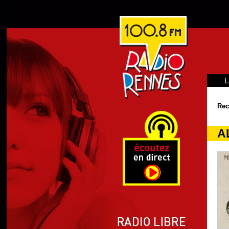
L
Rec
A