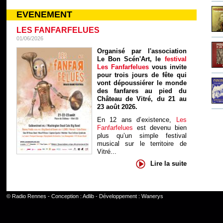
EVENEMENT
LES FANFARFELUES
01/06/2026
Organisé par l'association
Le Bon Scén'Art, le
festival
Les Fanfarfelues
vous invite
pour trois jours de fête qui
vont dépoussiérer le monde
des fanfares au pied du
Château de Vitré, du 21 au
23 août 2026.
En 12 ans d’existence,
Les
Fanfarfelues
est devenu bien
plus qu’un simple festival
musical sur le territoire de
Vitré...
Lire la suite
©
Radio Rennes
- Conception :
Adlib
- Développement :
Wanerys