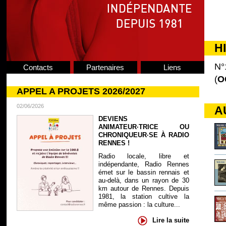
H
N°
Contacts
Partenaires
Liens
(
O
APPEL A PROJETS 2026/2027
02/06/2026
A
DEVIENS
ANIMATEUR·TRICE OU
CHRONIQUEUR·SE À RADIO
RENNES !
Radio locale, libre et
indépendante, Radio Rennes
émet sur le bassin rennais et
au-delà, dans un rayon de 30
km autour de Rennes. Depuis
1981, la station cultive la
même passion : la culture...
Lire la suite