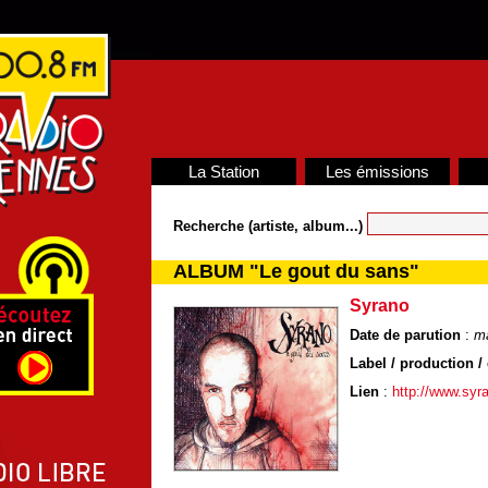
La Station
Les émissions
Recherche (artiste, album...)
ALBUM "Le gout du sans"
Syrano
Date de parution
:
m
Label / production / 
Lien
:
http://www.syr