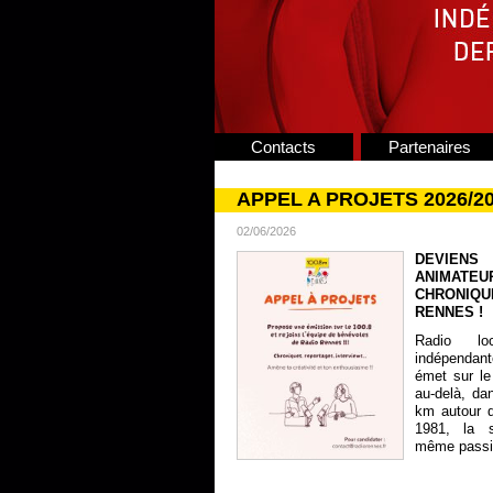
Contacts
Partenaires
APPEL A PROJETS 2026/2
02/06/2026
DEVIENS
ANIMATE
CHRONIQU
RENNES !
Radio lo
indépendan
émet sur le
au-delà, da
km autour 
1981, la s
même passion