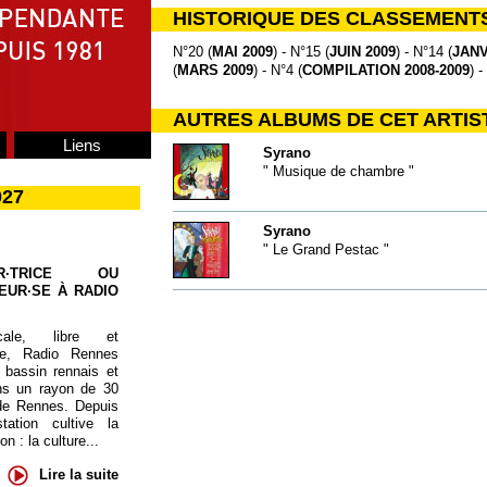
HISTORIQUE DES CLASSEMENT
N°20 (
MAI 2009
) - N°15 (
JUIN 2009
) - N°14 (
JANV
(
MARS 2009
) - N°4 (
COMPILATION 2008-2009
) -
AUTRES ALBUMS DE CET ARTIS
Liens
Syrano
" Musique de chambre "
027
Syrano
" Le Grand Pestac "
UR·TRICE OU
EUR·SE À RADIO
cale, libre et
te, Radio Rennes
 bassin rennais et
ns un rayon de 30
de Rennes. Depuis
tation cultive la
 : la culture...
Lire la suite