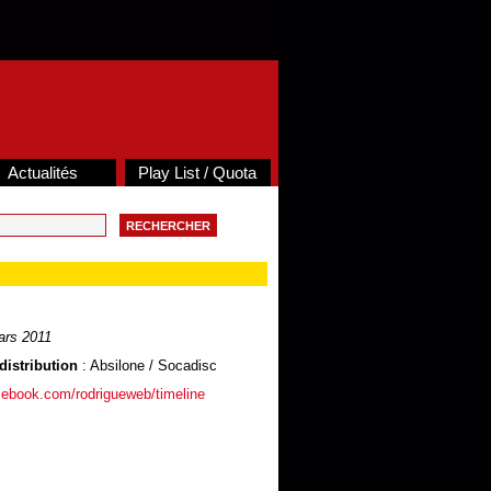
Actualités
Play List / Quota
rs 2011
distribution
: Absilone / Socadisc
cebook.com/rodrigueweb/timeline