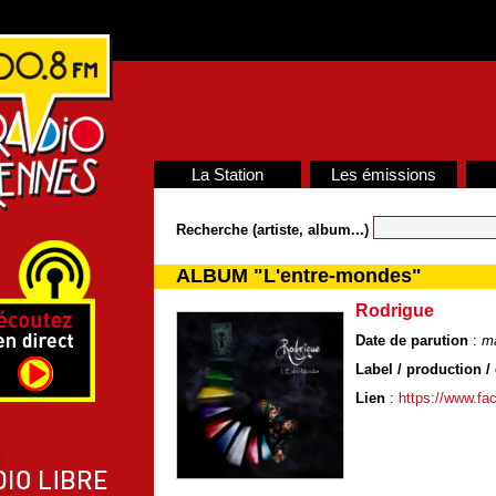
La Station
Les émissions
Recherche (artiste, album...)
ALBUM "L'entre-mondes"
Rodrigue
Date de parution
:
ma
Label / production / 
Lien
:
https://www.fa