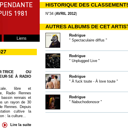
HISTORIQUE DES CLASSEMENT
N°34 (
AVRIL 2012
)
AUTRES ALBUMS DE CET ARTIS
Rodrigue
Liens
" Spectaculaire diffus "
027
Rodrigue
" Unplugged Live "
UR·TRICE OU
EUR·SE À RADIO
Rodrigue
" À fuck toute - À love toute "
cale, libre et
te, Radio Rennes
Rodrigue
 bassin rennais et
" Nabuchodonosor "
ns un rayon de 30
de Rennes. Depuis
tation cultive la
 : la culture...
Lire la suite