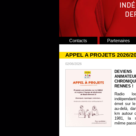
Contacts
Partenaires
APPEL A PROJETS 2026/2
02/06/2026
DEVIENS
ANIMATE
CHRONIQU
RENNES !
Radio lo
indépendan
émet sur le
au-delà, da
km autour 
1981, la s
même passion