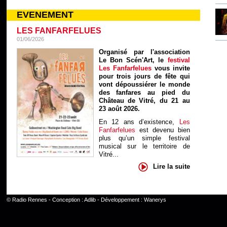
EVENEMENT
LES FANFARFELUES
01/06/2026
Organisé par l'association
Le Bon Scén'Art, le
festival
Les Fanfarfelues
vous invite
pour trois jours de fête qui
vont dépoussiérer le monde
des fanfares au pied du
Château de Vitré, du 21 au
23 août 2026.
En 12 ans d’existence,
Les
Fanfarfelues
est devenu bien
plus qu’un simple festival
musical sur le territoire de
Vitré...
Lire la suite
©
Radio Rennes
- Conception :
Adlib
- Développement :
Wanerys