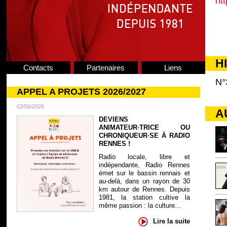
ht
H
Contacts
Partenaires
Liens
N°
APPEL A PROJETS 2026/2027
02/06/2026
A
DEVIENS
ANIMATEUR·TRICE OU
CHRONIQUEUR·SE À RADIO
RENNES !
Radio locale, libre et
indépendante, Radio Rennes
émet sur le bassin rennais et
au-delà, dans un rayon de 30
km autour de Rennes. Depuis
1981, la station cultive la
même passion : la culture...
Lire la suite