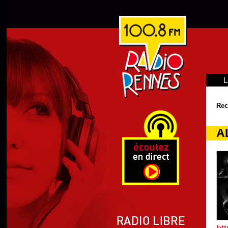
L
Rec
A