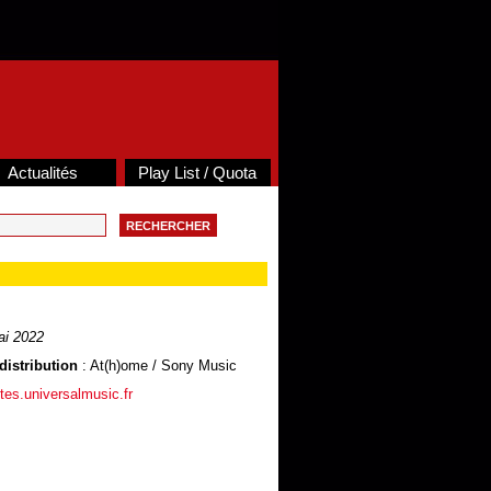
Actualités
Play List / Quota
i 2022
distribution
: At(h)ome / Sony Music
stes.universalmusic.fr