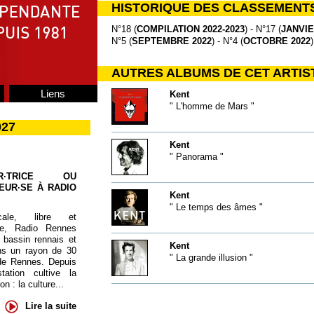
HISTORIQUE DES CLASSEMENT
N°18 (
COMPILATION 2022-2023
) - N°17 (
JANVIE
N°5 (
SEPTEMBRE 2022
) - N°4 (
OCTOBRE 2022
)
AUTRES ALBUMS DE CET ARTIS
Liens
Kent
" L'homme de Mars "
027
Kent
" Panorama "
UR·TRICE OU
EUR·SE À RADIO
Kent
" Le temps des âmes "
cale, libre et
te, Radio Rennes
 bassin rennais et
Kent
ns un rayon de 30
" La grande illusion "
de Rennes. Depuis
tation cultive la
 : la culture...
Lire la suite