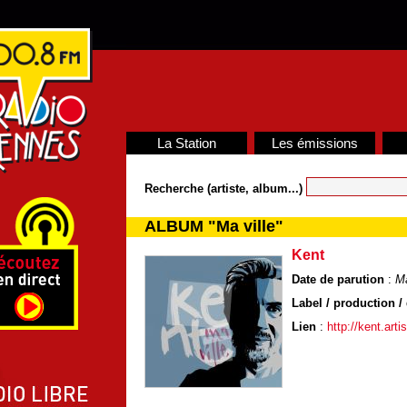
La Station
Les émissions
Recherche (artiste, album...)
ALBUM "Ma ville"
Kent
Date de parution
:
Ma
Label / production / 
Lien
:
http://kent.arti