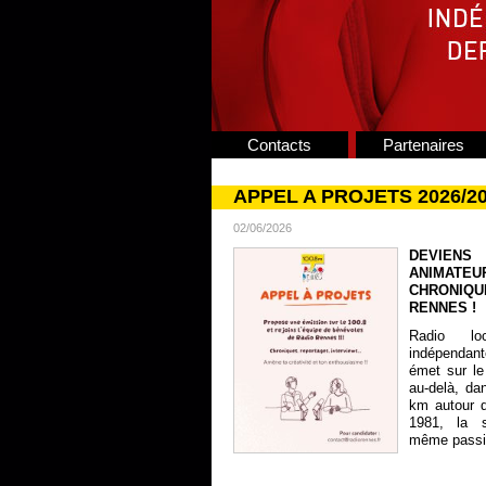
Contacts
Partenaires
APPEL A PROJETS 2026/2
02/06/2026
DEVIENS
ANIMATE
CHRONIQU
RENNES !
Radio lo
indépendan
émet sur le
au-delà, da
km autour 
1981, la s
même passion