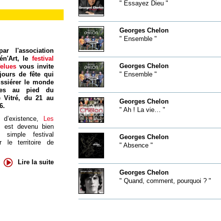
" Essayez Dieu "
Georges Chelon
" Ensemble "
ar l'association
én'Art, le
festival
Georges Chelon
felues
vous invite
jours de fête qui
" Ensemble "
ssiérer le monde
res au pied du
 Vitré, du 21 au
Georges Chelon
6.
" Ah ! La vie… "
 d’existence,
Les
s
est devenu bien
 simple festival
Georges Chelon
 le territoire de
" Absence "
Lire la suite
Georges Chelon
" Quand, comment, pourquoi ? "