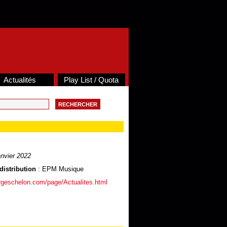
Actualités
Play List / Quota
nvier 2022
distribution
: EPM Musique
rgeschelon.com/page/Actualites.html