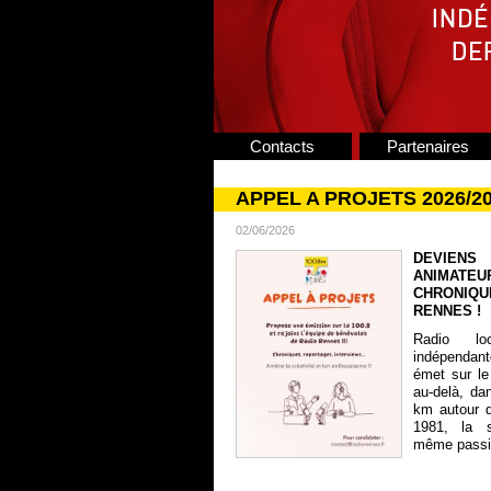
Contacts
Partenaires
APPEL A PROJETS 2026/2
02/06/2026
DEVIENS
ANIMATE
CHRONIQU
RENNES !
Radio lo
indépendan
émet sur le
au-delà, da
km autour 
1981, la s
même passion