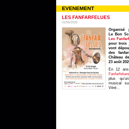
EVENEMENT
LES FANFARFELUES
01/06/2026
Organisé p
Le Bon Sc
Les Fanfar
pour trois 
vont dépou
des fanfa
Château de
23 août 202
En 12 ans
Fanfarfelue
plus qu’un
musical sur
Vitré...