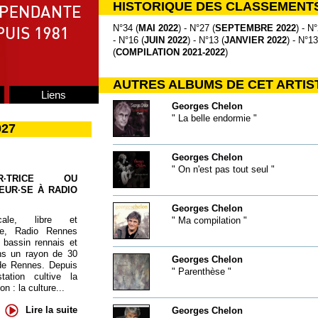
HISTORIQUE DES CLASSEMENT
N°34 (
MAI 2022
) - N°27 (
SEPTEMBRE 2022
) - N°
- N°16 (
JUIN 2022
) - N°13 (
JANVIER 2022
) - N°13
(
COMPILATION 2021-2022
)
AUTRES ALBUMS DE CET ARTIS
Liens
Georges Chelon
" La belle endormie "
027
Georges Chelon
" On n'est pas tout seul "
UR·TRICE OU
EUR·SE À RADIO
Georges Chelon
cale, libre et
" Ma compilation "
te, Radio Rennes
 bassin rennais et
ns un rayon de 30
Georges Chelon
de Rennes. Depuis
" Parenthèse "
tation cultive la
 : la culture...
Lire la suite
Georges Chelon