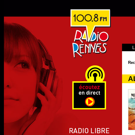
L
Rec
A