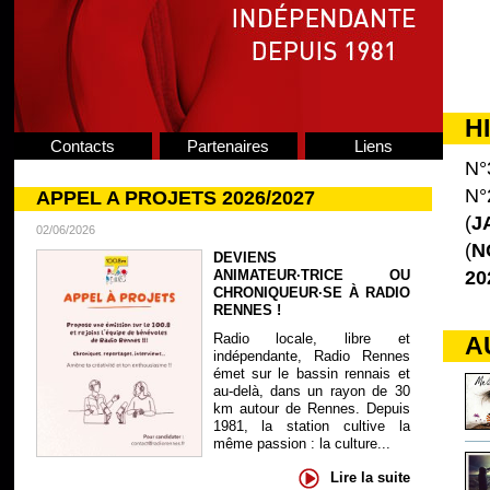
H
Contacts
Partenaires
Liens
N°
N°
APPEL A PROJETS 2026/2027
(
J
02/06/2026
(
N
DEVIENS
ANIMATEUR·TRICE OU
20
CHRONIQUEUR·SE À RADIO
RENNES !
Radio locale, libre et
A
indépendante, Radio Rennes
émet sur le bassin rennais et
au-delà, dans un rayon de 30
km autour de Rennes. Depuis
1981, la station cultive la
même passion : la culture...
Lire la suite