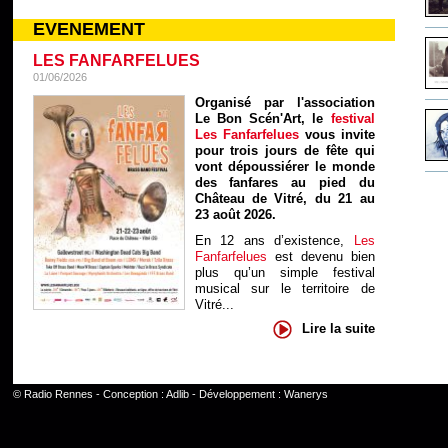
EVENEMENT
LES FANFARFELUES
01/06/2026
Organisé par l'association
Le Bon Scén'Art, le
festival
Les Fanfarfelues
vous invite
pour trois jours de fête qui
vont dépoussiérer le monde
des fanfares au pied du
Château de Vitré, du 21 au
23 août 2026.
En 12 ans d’existence,
Les
Fanfarfelues
est devenu bien
plus qu’un simple festival
musical sur le territoire de
Vitré...
Lire la suite
©
Radio Rennes
- Conception :
Adlib
- Développement :
Wanerys