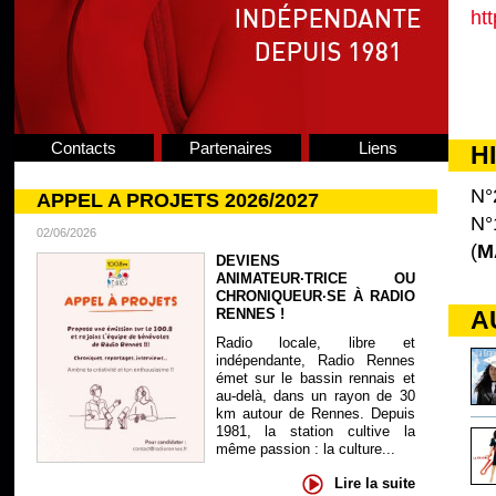
htt
Contacts
Partenaires
Liens
H
N°
APPEL A PROJETS 2026/2027
N°
02/06/2026
(
M
DEVIENS
ANIMATEUR·TRICE OU
CHRONIQUEUR·SE À RADIO
RENNES !
A
Radio locale, libre et
indépendante, Radio Rennes
émet sur le bassin rennais et
au-delà, dans un rayon de 30
km autour de Rennes. Depuis
1981, la station cultive la
même passion : la culture...
Lire la suite