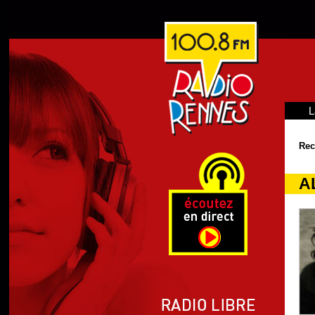
L
Rec
A