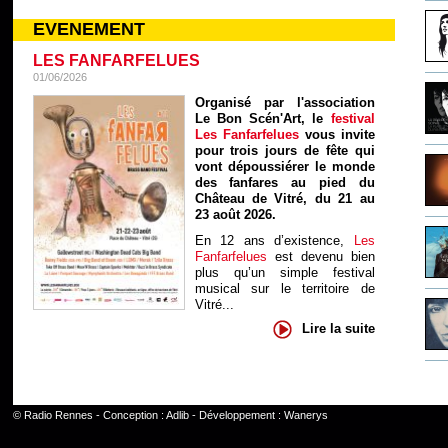
EVENEMENT
LES FANFARFELUES
01/06/2026
Organisé par l'association
Le Bon Scén'Art, le
festival
Les Fanfarfelues
vous invite
pour trois jours de fête qui
vont dépoussiérer le monde
des fanfares au pied du
Château de Vitré, du 21 au
23 août 2026.
En 12 ans d’existence,
Les
Fanfarfelues
est devenu bien
plus qu’un simple festival
musical sur le territoire de
Vitré...
Lire la suite
©
Radio Rennes
- Conception :
Adlib
- Développement :
Wanerys