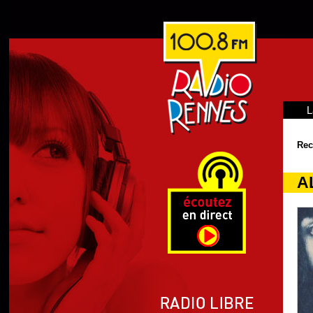
L
Rec
A