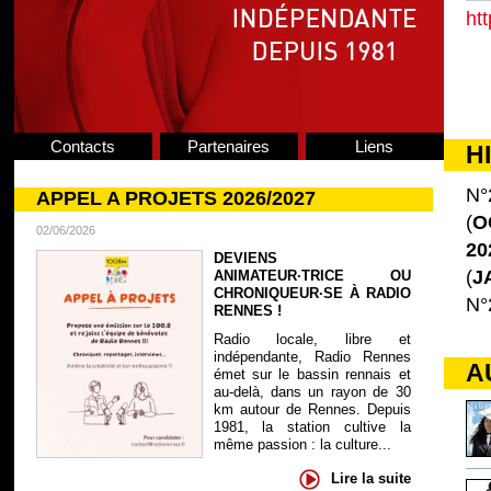
htt
Contacts
Partenaires
Liens
H
N°
APPEL A PROJETS 2026/2027
(
O
02/06/2026
20
DEVIENS
(
J
ANIMATEUR·TRICE OU
CHRONIQUEUR·SE À RADIO
N°
RENNES !
Radio locale, libre et
indépendante, Radio Rennes
A
émet sur le bassin rennais et
au-delà, dans un rayon de 30
km autour de Rennes. Depuis
1981, la station cultive la
même passion : la culture...
Lire la suite