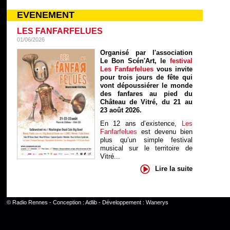
EVENEMENT
LES FANFARFELUES
01/06/2026
Organisé par l'association
Le Bon Scén'Art, le
festival
Les Fanfarfelues
vous invite
pour trois jours de fête qui
vont dépoussiérer le monde
des fanfares au pied du
Château de Vitré, du 21 au
23 août 2026.
En 12 ans d’existence,
Les
Fanfarfelues
est devenu bien
plus qu’un simple festival
musical sur le territoire de
Vitré...
Lire la suite
©
Radio Rennes
- Conception :
Adlib
- Développement :
Wanerys