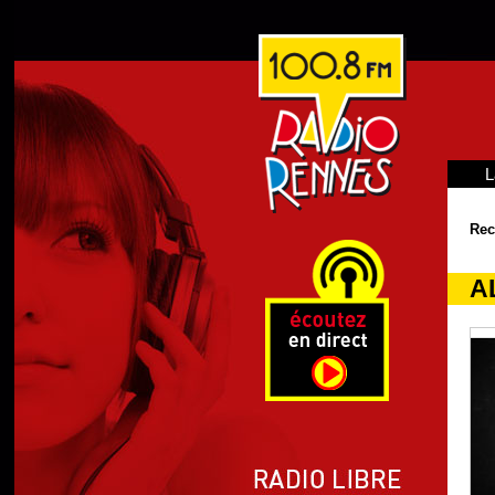
L
Rec
A