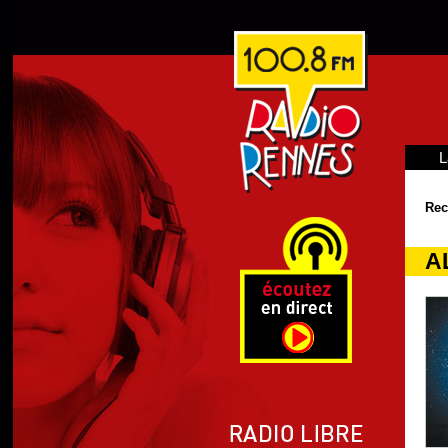
L
Rec
AL