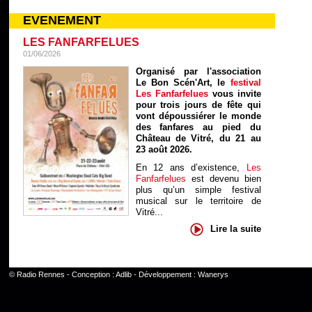
EVENEMENT
LES FANFARFELUES
01/06/2026
Organisé par l'association
Le Bon Scén'Art, le
festival
Les Fanfarfelues
vous invite
pour trois jours de fête qui
vont dépoussiérer le monde
des fanfares au pied du
Château de Vitré, du 21 au
23 août 2026.
En 12 ans d’existence,
Les
Fanfarfelues
est devenu bien
plus qu’un simple festival
musical sur le territoire de
Vitré...
Lire la suite
©
Radio Rennes
- Conception :
Adlib
- Développement :
Wanerys