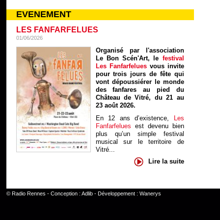
EVENEMENT
LES FANFARFELUES
01/06/2026
Organisé par l'association
Le Bon Scén'Art, le
festival
Les Fanfarfelues
vous invite
pour trois jours de fête qui
vont dépoussiérer le monde
des fanfares au pied du
Château de Vitré, du 21 au
23 août 2026.
En 12 ans d’existence,
Les
Fanfarfelues
est devenu bien
plus qu’un simple festival
musical sur le territoire de
Vitré...
Lire la suite
©
Radio Rennes
- Conception :
Adlib
- Développement :
Wanerys