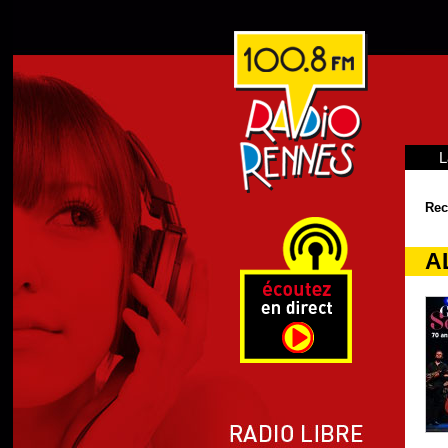
L
Rec
AL