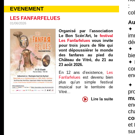
: 
EVENEMENT
col
LES FANFARFELUES
Au
01/06/2026
Organisé par l'association
im
Le Bon Scén'Art, le
festival
Les Fanfarfelues
vous invite
dé
pour trois jours de fête qui
✦
vont dépoussiérer le monde
bi
des fanfares au pied du
Château de Vitré, du 21 au
✦
23 août 2026.
co
En 12 ans d’existence,
Les
en
Fanfarfelues
est devenu bien
plus qu’un simple festival
musical sur le territoire de
pr
Vitré...
m
Lire la suite
en
ch
co
et
sur