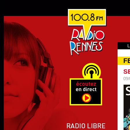
L
F
S
09/