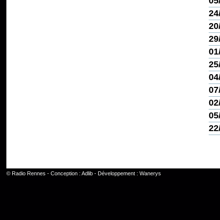
05
24
20
29
01
25
04
07
02
05
22
©
Radio Rennes
- Conception :
Adlib
- Développement :
Wanerys