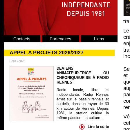
tra
Le 
cr
Contacts
Partenaires
Liens
en
tr
APPEL A PROJETS 2026/2027
inc
02/06/2026
DEVIENS
Se
ANIMATEUR·TRICE OU
et 
CHRONIQUEUR·SE À RADIO
qu
RENNES !
aup
Radio locale, libre et
pa
indépendante, Radio Rennes
émet sur le bassin rennais et
co
au-delà, dans un rayon de 30
ren
km autour de Rennes. Depuis
1981, la station cultive la
Vé
même passion : la culture...
ce
Lire la suite
noz