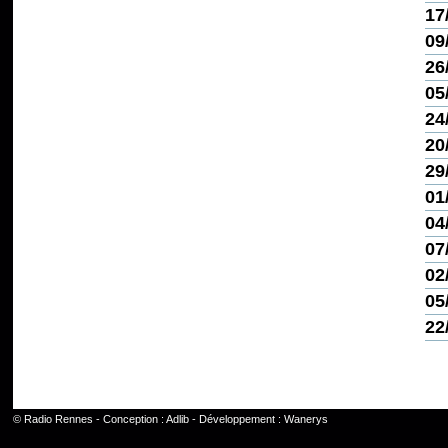
17
09
26
05
24
20
29
01
04
07
02
05
22
©
Radio Rennes
- Conception :
Adlib
- Développement :
Wanerys