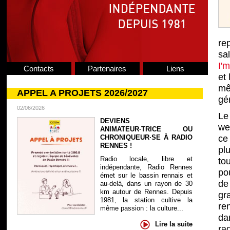
rep
sa
I'
Contacts
Partenaires
Liens
et 
me
APPEL A PROJETS 2026/2027
gé
02/06/2026
Le
DEVIENS
we
ANIMATEUR·TRICE OU
CHRONIQUEUR·SE À RADIO
ce
RENNES !
pl
Radio locale, libre et
to
indépendante, Radio Rennes
pou
émet sur le bassin rennais et
de
au-delà, dans un rayon de 30
km autour de Rennes. Depuis
gr
1981, la station cultive la
re
même passion : la culture...
da
Lire la suite
ra