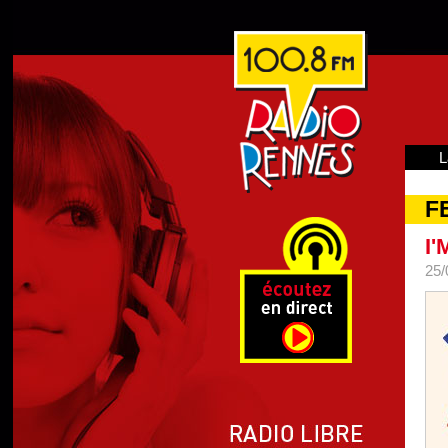
L
F
I
25/