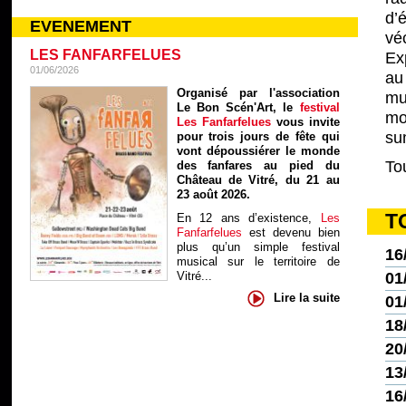
d’
EVENEMENT
ve
LES FANFARFELUES
Ex
01/06/2026
au
Organisé par l'association
mu
Le Bon Scén'Art, le
festival
mo
Les Fanfarfelues
vous invite
su
pour trois jours de fête qui
vont dépoussiérer le monde
To
des fanfares au pied du
Château de Vitré, du 21 au
23 août 2026.
T
En 12 ans d’existence,
Les
Fanfarfelues
est devenu bien
plus qu’un simple festival
16
musical sur le territoire de
Vitré...
01
Lire la suite
01
18
20
13
16