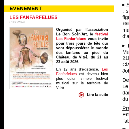
▸
S
EVENEMENT
; 
fi
LES FANFARFELUES
01/06/2026
re
ma
Organisé par l'association
Le Bon Scén'Art, le
festival
d’a
Les Fanfarfelues
vous invite
pour trois jours de fête qui
▸
vont dépoussiérer le monde
Ma
des fanfares au pied du
Château de Vitré, du 21 au
21
23 août 2026.
Cl
En 12 ans d’existence,
Les
Jo
Fanfarfelues
est devenu bien
plus qu’un simple festival
De
musical sur le territoire de
Le
Vitré...
da
Lire la suite
du 
Pr
Em
l'a