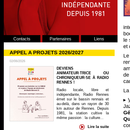
in
bo
Contacts
Partenaires
Liens
le
et 
APPEL A PROJETS 2026/2027
Le
02/06/2026
ren
am
DEVIENS
ANIMATEUR·TRICE OU
de
CHRONIQUEUR·SE À RADIO
ca
RENNES !
Radio locale, libre et
La
indépendante, Radio Rennes
émet sur le bassin rennais et
▸
au-delà, dans un rayon de 30
Ja
km autour de Rennes. Depuis
Gé
1981, la station cultive la
même passion : la culture...
Qu
co
Lire la suite