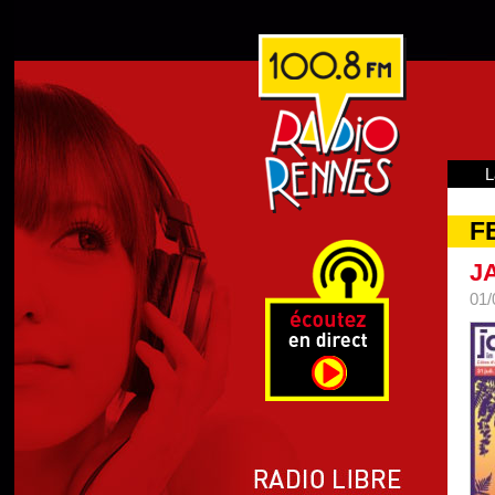
L
F
J
01/