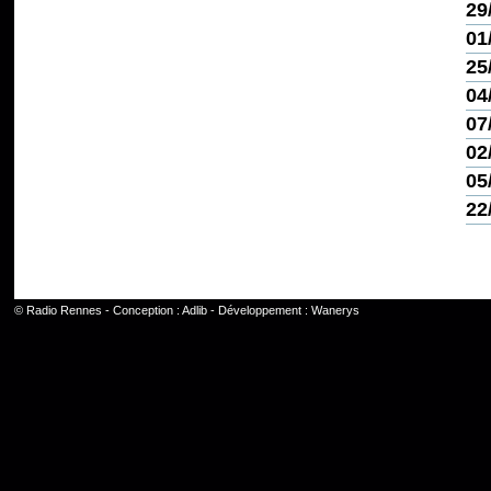
29
01
25
04
07
02
05
22
©
Radio Rennes
- Conception :
Adlib
- Développement :
Wanerys