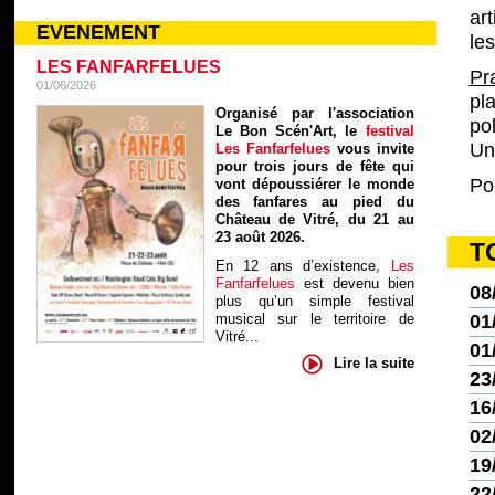
ar
EVENEMENT
les
LES FANFARFELUES
Pr
01/06/2026
pl
Organisé par l'association
po
Le Bon Scén'Art, le
festival
Un
Les Fanfarfelues
vous invite
pour trois jours de fête qui
Po
vont dépoussiérer le monde
des fanfares au pied du
Château de Vitré, du 21 au
23 août 2026.
T
En 12 ans d’existence,
Les
Fanfarfelues
est devenu bien
08
plus qu’un simple festival
musical sur le territoire de
01
Vitré...
01
Lire la suite
23
16
02
19
22