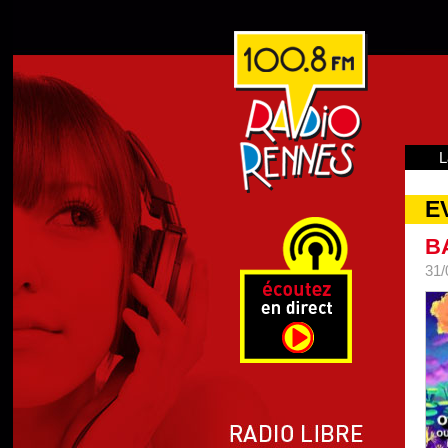
L
E
B
31/