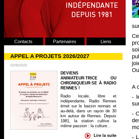
sur
Ce
Contacts
Partenaires
Liens
pr
so
APPEL A PROJETS 2026/2027
pu
jo
02/06/2026
Ou
DEVIENS
ANIMATEUR·TRICE OU
CHRONIQUEUR·SE À RADIO
A 
RENNES !
Radio locale, libre et
- 
indépendante, Radio Rennes
su
émet sur le bassin rennais et
au-delà, dans un rayon de 30
- 
km autour de Rennes. Depuis
de
1981, la station cultive la
même passion : la culture...
mo
Lire la suite
- 