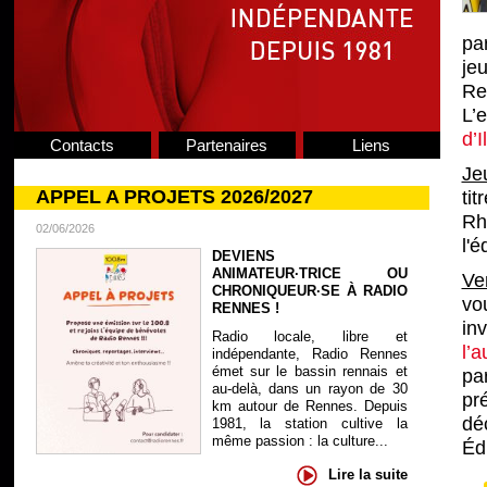
pa
je
Re
L’
d’I
Contacts
Partenaires
Liens
Je
APPEL A PROJETS 2026/2027
ti
Rh
02/06/2026
l'
DEVIENS
ANIMATEUR·TRICE OU
Ve
CHRONIQUEUR·SE À RADIO
vo
RENNES !
in
Radio locale, libre et
l’
indépendante, Radio Rennes
émet sur le bassin rennais et
par
au-delà, dans un rayon de 30
pr
km autour de Rennes. Depuis
dé
1981, la station cultive la
même passion : la culture...
Éd
Lire la suite