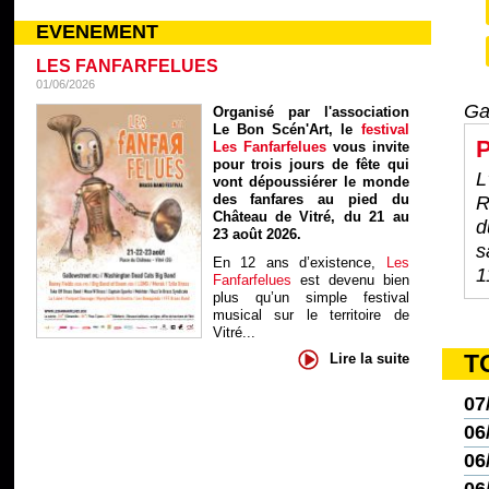
EVENEMENT
LES FANFARFELUES
01/06/2026
Ga
Organisé par l'association
Le Bon Scén'Art, le
festival
P
Les Fanfarfelues
vous invite
pour trois jours de fête qui
L
vont dépoussiérer le monde
des fanfares au pied du
R
Château de Vitré, du 21 au
d
23 août 2026.
s
En 12 ans d’existence,
Les
1
Fanfarfelues
est devenu bien
plus qu’un simple festival
musical sur le territoire de
Vitré...
T
Lire la suite
07
06
06