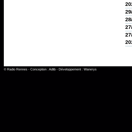
20
29
28
27
27
20
©
Radio Rennes
- Conception :
Adlib
- Développement :
Wanerys