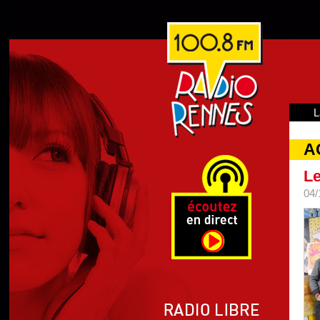
L
A
Le
04/