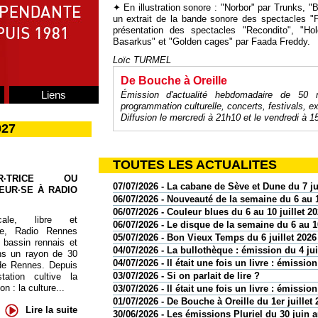
✦ En illustration sonore : "Norbor" par Trunks,
un extrait de la bande sonore des spectacles "P
présentation des spectacles "Recondito", "Ho
Basarkus" et "Golden cages" par Faada Freddy.
Loïc TURMEL
De Bouche à Oreille
Liens
Émission d'actualité hebdomadaire de 50
programmation culturelle, concerts, festivals, ex
Diffusion le mercredi à 21h10 et le vendredi à 1
027
TOUTES LES ACTUALITES
UR·TRICE OU
07/07/2026 - La cabane de Sève et Dune du 7 ju
EUR·SE À RADIO
06/07/2026 - Nouveauté de la semaine du 6 au 1
06/07/2026 - Couleur blues du 6 au 10 juillet 2
cale, libre et
06/07/2026 - Le disque de la semaine du 6 au 10
te, Radio Rennes
05/07/2026 - Bon Vieux Temps du 6 juillet 2026
 bassin rennais et
04/07/2026 - La bullothèque : émission du 4 jui
ns un rayon de 30
04/07/2026 - Il était une fois un livre : émission
de Rennes. Depuis
03/07/2026 - Si on parlait de lire ?
tation cultive la
 : la culture...
03/07/2026 - Il était une fois un livre : émission
01/07/2026 - De Bouche à Oreille du 1er juillet 
Lire la suite
30/06/2026 - Les émissions Pluriel du 30 juin au