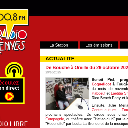
La Station
Les émissions
ACTUALITE
De Bouche à Oreille du 29 octobre 20
29/10/2025
Benoit Piel, pr
Coquelicot
à Fougè
du mois de novemb
Paboeuf
et
Laetitia Sh
Rica Beach Party et 
Ensuite, Julie Méri
Centre culturel - Fo
prochains spectacles. Du cirque sous cha
Compagnie
, du théâtre avec "Hatiao club" par l
"Recondito" par Lucía La Bronce et de la musiqu