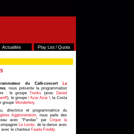
Actualités
Play List / Quota
25
ogrammateur du Café-concert
Le
res
, nous présente la programmation
re : le groupe
Trunks
(avec
Daniel
eriff
), le groupe
! Azar Azar !
, la Costa
le groupe
Wonderboy
.
au, directrice et programmatrice du
ugères Agglomération
, nous parle des
piteau avec "Pandax" par
Cirque la
a compagnie
La Levée
, de la danse avec
e avec le chanteur
Faada Freddy
.