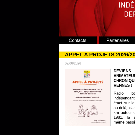
Contacts
Partenaires
APPEL A PROJETS 2026/2
02/06/2026
DEVIENS
ANIMATE
CHRONIQU
RENNES !
Radio lo
indépendan
émet sur le
au-delà, da
km autour 
1981, la s
même passion