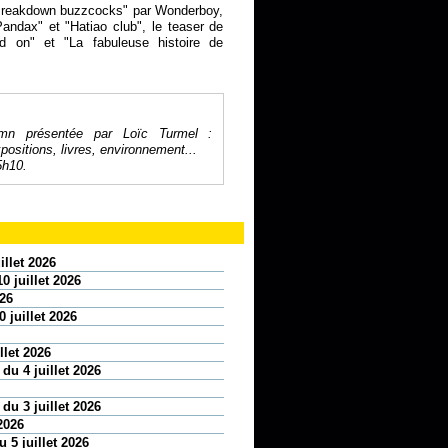
 "Breakdown buzzcocks" par Wonderboy,
andax" et "Hatiao club", le teaser de
ld on" et "La fabuleuse histoire de
 mn présentée par Loïc Turmel :
positions, livres, environnement...
5h10.
illet 2026
0 juillet 2026
026
 juillet 2026
llet 2026
 du 4 juillet 2026
 du 3 juillet 2026
2026
 5 juillet 2026