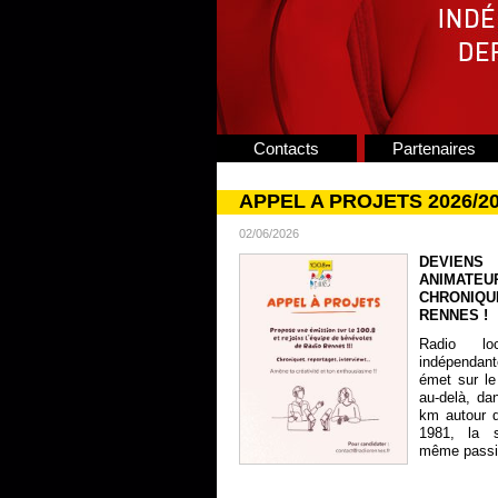
Contacts
Partenaires
APPEL A PROJETS 2026/2
02/06/2026
DEVIENS
ANIMATE
CHRONIQU
RENNES !
Radio lo
indépendan
émet sur le
au-delà, da
km autour 
1981, la s
même passion