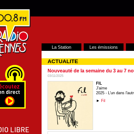
La Station
Les émissions
ACTUALITE
Nouveauté de la semaine du 3 au 7 n
03/11/2025
FIL
J'aime
2025 - L'un dans l'aut
►
Fil