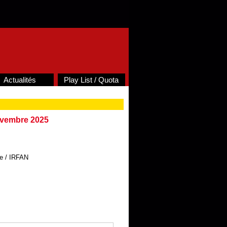
Actualités
Play List / Quota
ovembre 2025
re / IRFAN