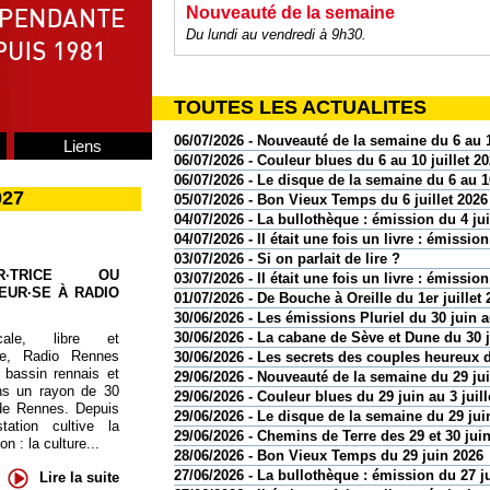
Nouveauté de la semaine
Du lundi au vendredi à 9h30.
TOUTES LES ACTUALITES
06/07/2026 - Nouveauté de la semaine du 6 au 1
Liens
06/07/2026 - Couleur blues du 6 au 10 juillet 2
06/07/2026 - Le disque de la semaine du 6 au 10
027
05/07/2026 - Bon Vieux Temps du 6 juillet 2026
04/07/2026 - La bullothèque : émission du 4 jui
04/07/2026 - Il était une fois un livre : émission
03/07/2026 - Si on parlait de lire ?
UR·TRICE OU
03/07/2026 - Il était une fois un livre : émission
EUR·SE À RADIO
01/07/2026 - De Bouche à Oreille du 1er juillet 
30/06/2026 - Les émissions Pluriel du 30 juin au
30/06/2026 - La cabane de Sève et Dune du 30 
cale, libre et
te, Radio Rennes
30/06/2026 - Les secrets des couples heureux d
 bassin rennais et
29/06/2026 - Nouveauté de la semaine du 29 juin
ns un rayon de 30
29/06/2026 - Couleur blues du 29 juin au 3 juill
de Rennes. Depuis
29/06/2026 - Le disque de la semaine du 29 juin
tation cultive la
29/06/2026 - Chemins de Terre des 29 et 30 jui
 : la culture...
28/06/2026 - Bon Vieux Temps du 29 juin 2026
27/06/2026 - La bullothèque : émission du 27 j
Lire la suite