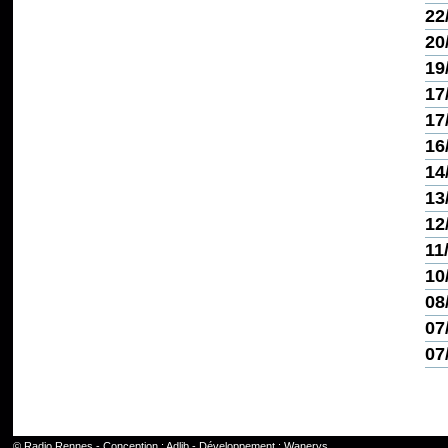
22
20
19
17
17
16
14
13
12
11
10
08
07
07
©
Radio Rennes
- Conception :
Adlib
- Développement :
Wanerys