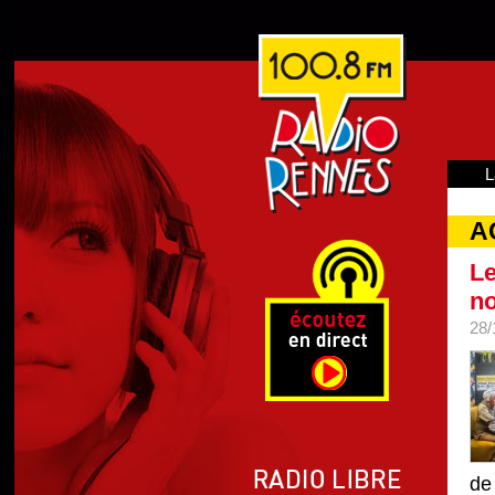
L
A
Le
n
28/
de