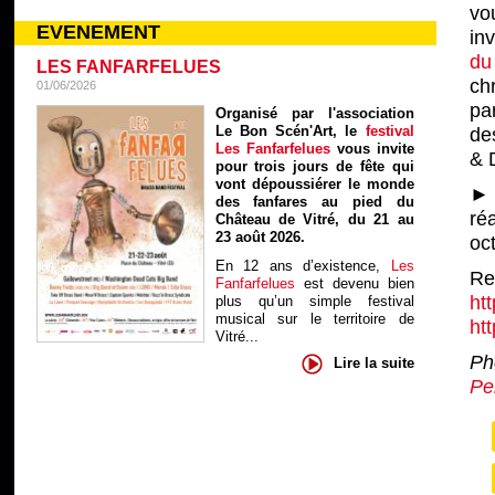
vo
EVENEMENT
in
du
LES FANFARFELUES
ch
01/06/2026
pa
Organisé par l'association
Le Bon Scén'Art, le
festival
de
Les Fanfarfelues
vous invite
& 
pour trois jours de fête qui
vont dépoussiérer le monde
► 
des fanfares au pied du
ré
Château de Vitré, du 21 au
23 août 2026.
oc
En 12 ans d’existence,
Les
Re
Fanfarfelues
est devenu bien
ht
plus qu’un simple festival
musical sur le territoire de
ht
Vitré...
Ph
Lire la suite
Pe