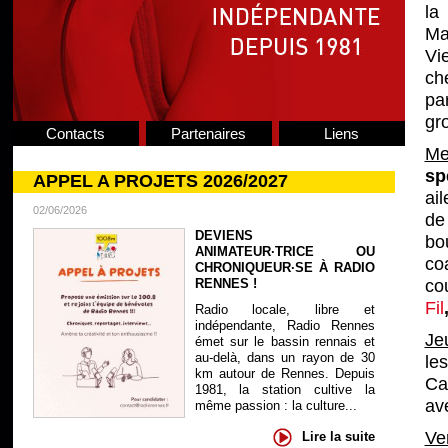
la 
Ma
Vi
che
pa
gr
Contacts
Partenaires
Liens
Me
sp
APPEL A PROJETS 2026/2027
ai
02/06/2026
de
DEVIENS
bo
ANIMATEUR·TRICE OU
co
CHRONIQUEUR·SE À RADIO
RENNES !
co
Fil
Radio locale, libre et
indépendante, Radio Rennes
Je
émet sur le bassin rennais et
au-delà, dans un rayon de 30
le
km autour de Rennes. Depuis
Ca
1981, la station cultive la
av
même passion : la culture...
Ve
Lire la suite