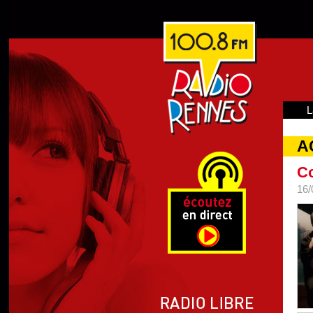
L
A
Co
16/