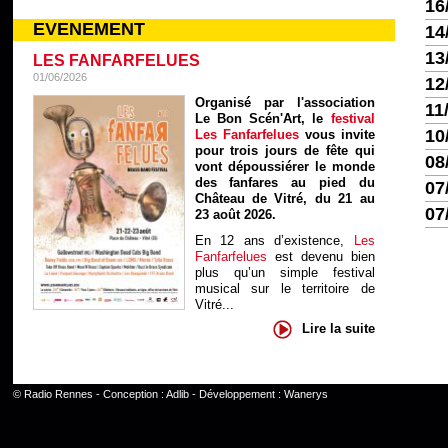
16
EVENEMENT
14
13
LES FANFARFELUES
01/06/2026
12
Organisé par l'association
11
Le Bon Scén'Art, le
festival
10
Les Fanfarfelues
vous invite
pour trois jours de fête qui
08
vont dépoussiérer le monde
des fanfares au pied du
07
Château de Vitré, du 21 au
07
23 août 2026.
En 12 ans d’existence,
Les
Fanfarfelues
est devenu bien
plus qu’un simple festival
musical sur le territoire de
Vitré...
Lire la suite
©
Radio Rennes
- Conception :
Adlib
- Développement :
Wanerys