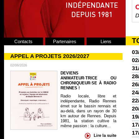
C
D
T
Contacts
Partenaires
Liens
03
APPEL A PROJETS 2026/2027
02
02/06/2026
31
DEVIENS
28
ANIMATEUR·TRICE OU
CHRONIQUEUR·SE À RADIO
26
RENNES !
24
Radio locale, libre et
22
indépendante, Radio Rennes
émet sur le bassin rennais et
20
au-delà, dans un rayon de 30
19
km autour de Rennes. Depuis
1981, la station cultive la
17
même passion : la culture...
17
Lire la suite