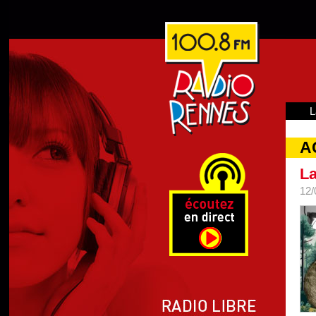
L
A
La
12/