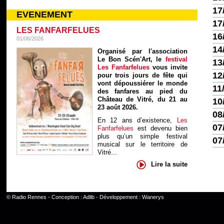
17
EVENEMENT
17
LES FANFARFELUES
16
01/06/2026
14
Organisé par l'association
Le Bon Scén'Art, le
festival
13
Les Fanfarfelues
vous invite
12
pour trois jours de fête qui
vont dépoussiérer le monde
11
des fanfares au pied du
Château de Vitré, du 21 au
10
23 août 2026.
08
En 12 ans d’existence,
Les
07
Fanfarfelues
est devenu bien
plus qu’un simple festival
07
musical sur le territoire de
Vitré...
Lire la suite
©
Radio Rennes
- Conception :
Adlib
- Développement :
Wanerys