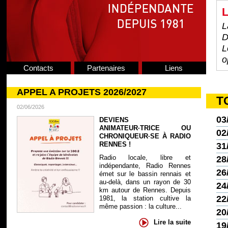
L
L
D
L
o
Contacts
Partenaires
Liens
APPEL A PROJETS 2026/2027
T
02/06/2026
03
DEVIENS
ANIMATEUR·TRICE OU
02
CHRONIQUEUR·SE À RADIO
RENNES !
31
Radio locale, libre et
28
indépendante, Radio Rennes
26
émet sur le bassin rennais et
au-delà, dans un rayon de 30
24
km autour de Rennes. Depuis
22
1981, la station cultive la
même passion : la culture...
20
Lire la suite
19