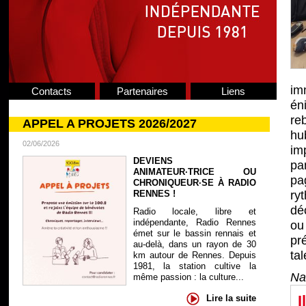
im
Contacts
Partenaires
Liens
én
re
APPEL A PROJETS 2026/2027
hu
02/06/2026
im
DEVIENS
pa
ANIMATEUR·TRICE OU
pa
CHRONIQUEUR·SE À RADIO
RENNES !
ry
dé
Radio locale, libre et
indépendante, Radio Rennes
ou
émet sur le bassin rennais et
pr
au-delà, dans un rayon de 30
tal
km autour de Rennes. Depuis
1981, la station cultive la
Na
même passion : la culture...
I
Lire la suite