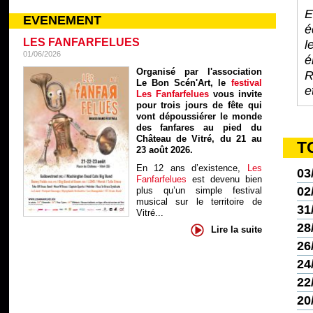
E
EVENEMENT
é
LES FANFARFELUES
l
01/06/2026
é
Organisé par l'association
R
Le Bon Scén'Art, le
festival
e
Les Fanfarfelues
vous invite
pour trois jours de fête qui
vont dépoussiérer le monde
des fanfares au pied du
Château de Vitré, du 21 au
T
23 août 2026.
En 12 ans d’existence,
Les
03
Fanfarfelues
est devenu bien
02
plus qu’un simple festival
musical sur le territoire de
31
Vitré...
28
Lire la suite
26
24
22
20