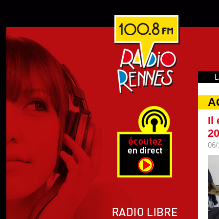
L
A
Il
2
06/