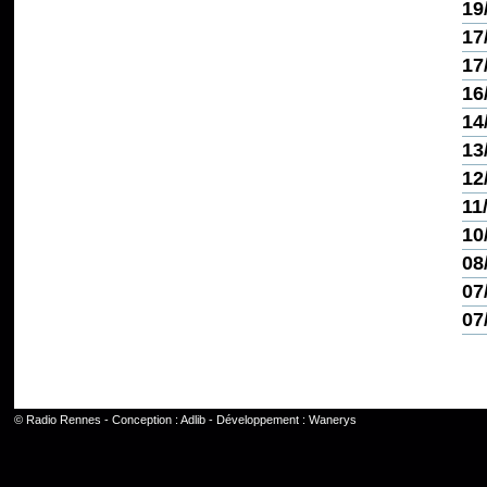
19
17
17
16
14
13
12
11
10
08
07
07
©
Radio Rennes
- Conception :
Adlib
- Développement :
Wanerys