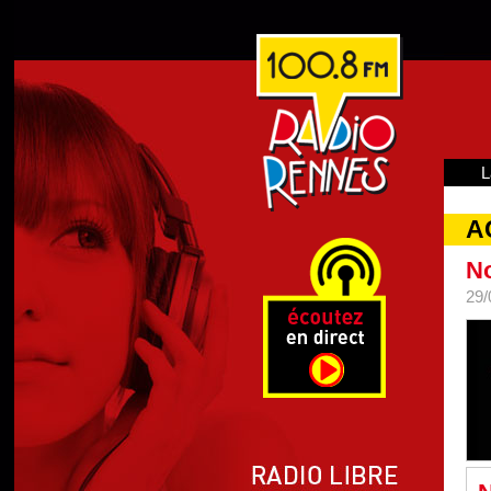
L
A
No
29/