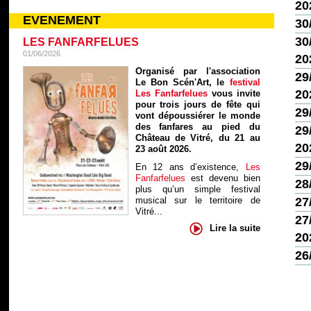
20
EVENEMENT
30
30
LES FANFARFELUES
01/06/2026
20
Organisé par l'association
29
Le Bon Scén'Art, le
festival
20
Les Fanfarfelues
vous invite
pour trois jours de fête qui
29
vont dépoussiérer le monde
des fanfares au pied du
29
Château de Vitré, du 21 au
20
23 août 2026.
29
En 12 ans d’existence,
Les
Fanfarfelues
est devenu bien
28
plus qu’un simple festival
musical sur le territoire de
27
Vitré...
27
Lire la suite
20
26