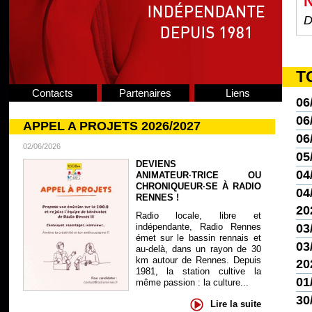
N
D
T
Contacts
Partenaires
Liens
06
06
APPEL A PROJETS 2026/2027
06
02/06/2026
05
DEVIENS
04
ANIMATEUR·TRICE OU
CHRONIQUEUR·SE À RADIO
04/
RENNES !
20
Radio locale, libre et
indépendante, Radio Rennes
03
émet sur le bassin rennais et
03/
au-delà, dans un rayon de 30
km autour de Rennes. Depuis
20
1981, la station cultive la
01
même passion : la culture...
30
Lire la suite