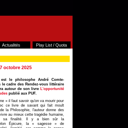
Actualités
Play List / Quota
 17 octobre 2025
e est le philosophe André Comte-
 le cadre des Rendez-vous littéraire
era autour de son livre
L'opportunité
tudes
publié aux PUF.
e « il faut savoir qu'on va mourir pour
ec ce livre de savant qui fait moult
e de la Philosophie, l'auteur donne des
 vivre au mieux cette tragédie humaine,
 sa finalité. Il y a bien sûr la
lon Épicure, la « sagesse » de