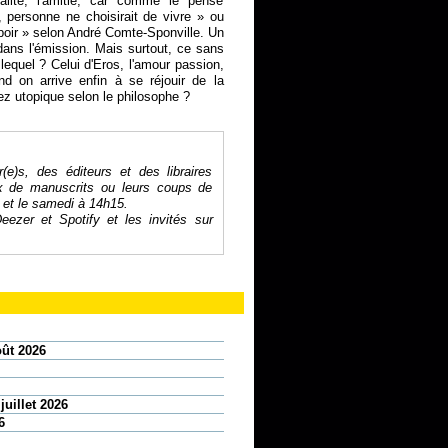
ualité, l'amitié, car comme le pense
 personne ne choisirait de vivre » ou
poir » selon André Comte-Sponville. Un
 dans l'émission. Mais surtout, ce sans
lequel ? Celui d'Eros, l'amour passion,
nd on arrive enfin à se réjouir de la
ez utopique selon le philosophe ?
r(e)s, des éditeurs et des libraires
ix de manuscrits ou leurs coups de
 et le samedi à 14h15.
eezer
et
Spotify
et les invités sur
oût 2026
juillet 2026
6