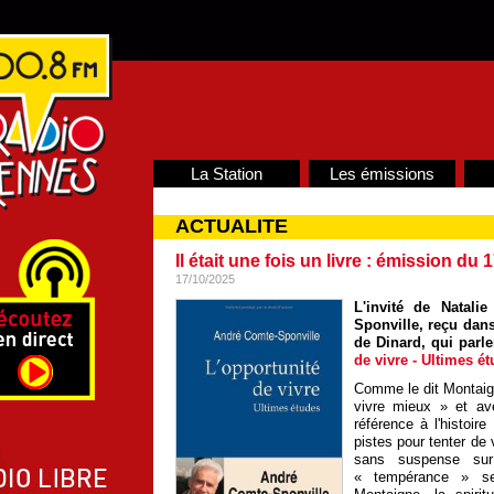
La Station
Les émissions
ACTUALITE
Il était une fois un livre : émission du
17/10/2025
L'invité de Natali
Sponville, reçu dans
de Dinard, qui parl
de vivre - Ultimes é
Comme le dit Montaign
vivre mieux » et av
référence à l'histoir
pistes pour tenter de
sans suspense sur
« tempérance » se