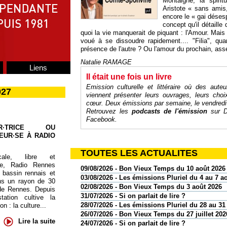
Montaigne, la spirit
Aristote « sans amis,
encore le « gai déses
concept qu'il détaille
quoi la vie manquerait de piquant : l'Amour. Mais 
voué à se dissoudre rapidement.... "Filia", qua
présence de l'autre ? Ou l'amour du prochain, ass
Natalie RAMAGE
Liens
Il était une fois un livre
Emission culturelle et littéraire où des auteu
027
viennent présenter leurs ouvrages, leurs cho
cœur
. Deux émissions par semaine, le vendredi
Retrouvez les
podcasts de l'émission
sur
D
Facebook
.
UR·TRICE OU
EUR·SE À RADIO
TOUTES LES ACTUALITES
cale, libre et
te, Radio Rennes
09/08/2026 - Bon Vieux Temps du 10 août 2026
 bassin rennais et
03/08/2026 - Les émissions Pluriel du 4 au 7 a
ns un rayon de 30
02/08/2026 - Bon Vieux Temps du 3 août 2026
de Rennes. Depuis
31/07/2026 - Si on parlait de lire ?
tation cultive la
28/07/2026 - Les émissions Pluriel du 28 au 31 
 : la culture...
26/07/2026 - Bon Vieux Temps du 27 juillet 202
Lire la suite
24/07/2026 - Si on parlait de lire ?