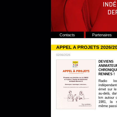
Contacts
Partenaires
APPEL A PROJETS 2026/2
02/06/2026
DEVIENS
ANIMATE
CHRONIQU
RENNES !
Radio lo
indépendan
émet sur le
au-delà, da
km autour 
1981, la s
même passion