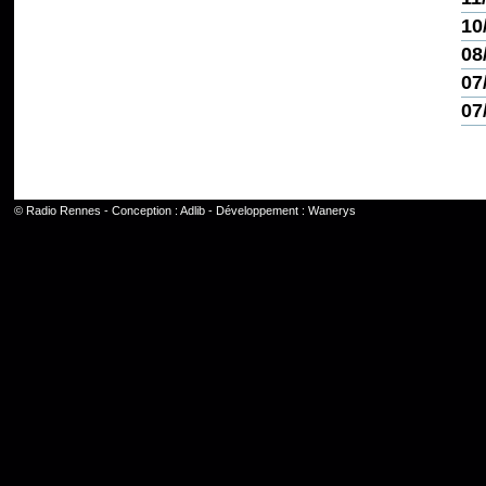
10
08
07
07
©
Radio Rennes
- Conception :
Adlib
- Développement :
Wanerys