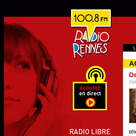
L
A
De
09/
té