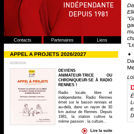
Da
El
"G
ga
mu
ch
Contacts
Partenaires
Liens
"L
APPEL A PROJETS 2026/2027
✦ 
Da
02/06/2026
Me
DEVIENS
ANIMATEUR·TRICE OU
Lo
CHRONIQUEUR·SE À RADIO
RENNES !
D
Radio locale, libre et
É
indépendante, Radio Rennes
L
émet sur le bassin rennais et
au-delà, dans un rayon de 30
e
km autour de Rennes. Depuis
D
1981, la station cultive la
même passion : la culture...
Lire la suite