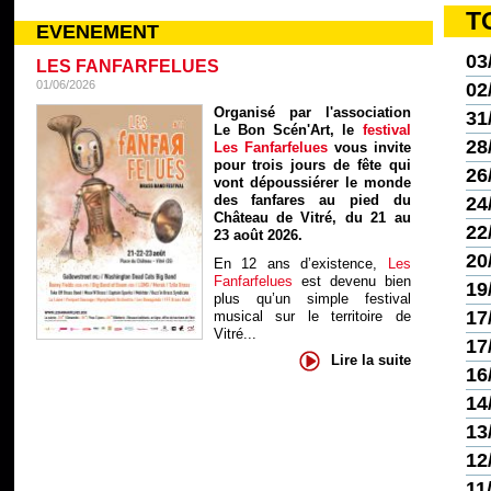
T
EVENEMENT
03
LES FANFARFELUES
01/06/2026
02
Organisé par l'association
31
Le Bon Scén'Art, le
festival
28
Les Fanfarfelues
vous invite
pour trois jours de fête qui
26
vont dépoussiérer le monde
des fanfares au pied du
24
Château de Vitré, du 21 au
22
23 août 2026.
20
En 12 ans d’existence,
Les
Fanfarfelues
est devenu bien
19
plus qu’un simple festival
17
musical sur le territoire de
Vitré...
17
Lire la suite
16
14
13
12
11