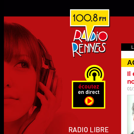
L
A
Il
n
01/