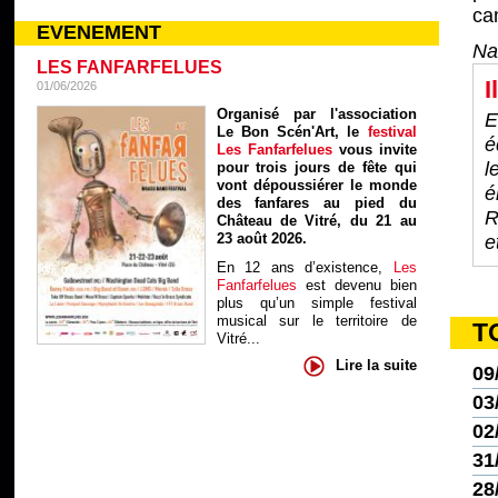
ca
EVENEMENT
Na
LES FANFARFELUES
I
01/06/2026
Organisé par l'association
E
Le Bon Scén'Art, le
festival
é
Les Fanfarfelues
vous invite
l
pour trois jours de fête qui
vont dépoussiérer le monde
é
des fanfares au pied du
R
Château de Vitré, du 21 au
23 août 2026.
e
En 12 ans d’existence,
Les
Fanfarfelues
est devenu bien
plus qu’un simple festival
musical sur le territoire de
T
Vitré...
Lire la suite
09
03
02
31
28