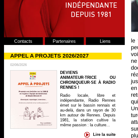
le
Contacts
Partenaires
Liens
pe
vo
APPEL A PROJETS 2026/2027
ne
02/06/2026
do
DEVIENS
ré
ANIMATEUR·TRICE OU
ju
CHRONIQUEUR·SE À RADIO
RENNES !
en
re
Radio locale, libre et
indépendante, Radio Rennes
qui
émet sur le bassin rennais et
Un
au-delà, dans un rayon de 30
tu
km autour de Rennes. Depuis
1981, la station cultive la
at
même passion : la culture...
su
Lire la suite
pl