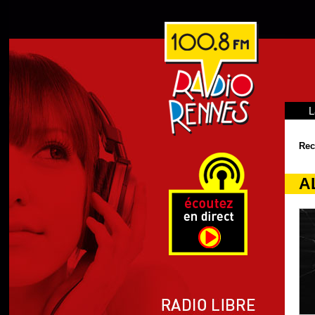
L
Rec
A