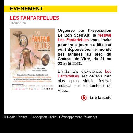
EVENEMENT
LES FANFARFELUES
01/06/2026
Organisé par l'association
Le Bon Scén'Art, le
festival
Les Fanfarfelues
vous invite
pour trois jours de fête qui
vont dépoussiérer le monde
des fanfares au pied du
Château de Vitré, du 21 au
23 août 2026.
En 12 ans d’existence,
Les
Fanfarfelues
est devenu bien
plus qu’un simple festival
musical sur le territoire de
Vitré...
Lire la suite
©
Radio Rennes
- Conception :
Adlib
- Développement :
Wanerys