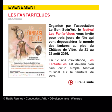
EVENEMENT
LES FANFARFELUES
01/06/2026
Organisé par l'association
Le Bon Scén'Art, le
festival
Les Fanfarfelues
vous invite
pour trois jours de fête qui
vont dépoussiérer le monde
des fanfares au pied du
Château de Vitré, du 21 au
23 août 2026.
En 12 ans d’existence,
Les
Fanfarfelues
est devenu bien
plus qu’un simple festival
musical sur le territoire de
Vitré...
Lire la suite
©
Radio Rennes
- Conception :
Adlib
- Développement :
Wanerys