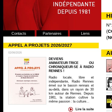
H
N°
(
C
Contacts
Partenaires
Liens
(
N
APPEL A PROJETS 2026/2027
A
02/06/2026
DEVIENS
ANIMATEUR·TRICE OU
CHRONIQUEUR·SE À RADIO
RENNES !
Radio locale, libre et
indépendante, Radio Rennes
émet sur le bassin rennais et
au-delà, dans un rayon de 30
km autour de Rennes. Depuis
1981, la station cultive la
même passion : la culture...
Lire la suite