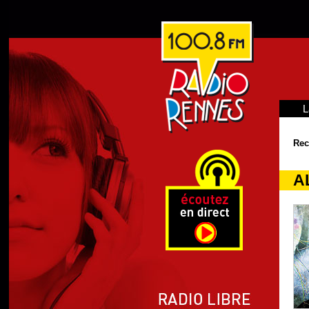
L
Rec
AL