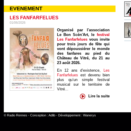
EVENEMENT
LES FANFARFELUES
01/06/2026
Organisé par l'association
Le Bon Scén'Art, le
festival
Les Fanfarfelues
vous invite
pour trois jours de fête qui
vont dépoussiérer le monde
des fanfares au pied du
Château de Vitré, du 21 au
23 août 2026.
En 12 ans d’existence,
Les
Fanfarfelues
est devenu bien
plus qu’un simple festival
musical sur le territoire de
Vitré...
Lire la suite
©
Radio Rennes
- Conception :
Adlib
- Développement :
Wanerys