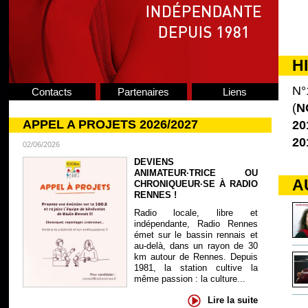
H
N°
Contacts
Partenaires
Liens
(
N
APPEL A PROJETS 2026/2027
20
20
02/06/2026
DEVIENS
ANIMATEUR·TRICE OU
A
CHRONIQUEUR·SE À RADIO
RENNES !
Radio locale, libre et
indépendante, Radio Rennes
émet sur le bassin rennais et
au-delà, dans un rayon de 30
km autour de Rennes. Depuis
1981, la station cultive la
même passion : la culture...
Lire la suite