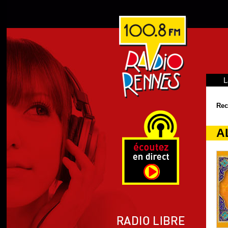
L
Rec
A