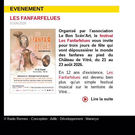
EVENEMENT
LES FANFARFELUES
01/06/2026
Organisé par l'association
Le Bon Scén'Art, le
festival
Les Fanfarfelues
vous invite
pour trois jours de fête qui
vont dépoussiérer le monde
des fanfares au pied du
Château de Vitré, du 21 au
23 août 2026.
En 12 ans d’existence,
Les
Fanfarfelues
est devenu bien
plus qu’un simple festival
musical sur le territoire de
Vitré...
Lire la suite
©
Radio Rennes
- Conception :
Adlib
- Développement :
Wanerys