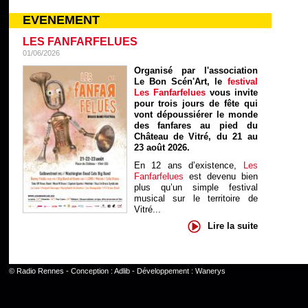
EVENEMENT
LES FANFARFELUES
01/06/2026
Organisé par l'association
Le Bon Scén'Art, le
festival
Les Fanfarfelues
vous invite
pour trois jours de fête qui
vont dépoussiérer le monde
des fanfares au pied du
Château de Vitré, du 21 au
23 août 2026.
En 12 ans d’existence,
Les
Fanfarfelues
est devenu bien
plus qu’un simple festival
musical sur le territoire de
Vitré...
Lire la suite
©
Radio Rennes
- Conception :
Adlib
- Développement :
Wanerys