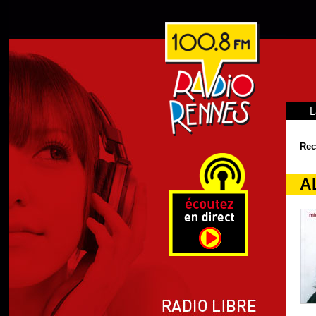
L
Rec
AL