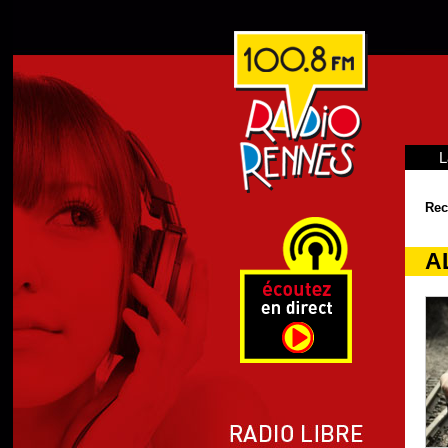
L
Rec
AL