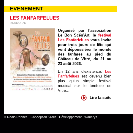
EVENEMENT
LES FANFARFELUES
01/06/2026
Organisé par l'association
Le Bon Scén'Art, le
festival
Les Fanfarfelues
vous invite
pour trois jours de fête qui
vont dépoussiérer le monde
des fanfares au pied du
Château de Vitré, du 21 au
23 août 2026.
En 12 ans d’existence,
Les
Fanfarfelues
est devenu bien
plus qu’un simple festival
musical sur le territoire de
Vitré...
Lire la suite
©
Radio Rennes
- Conception :
Adlib
- Développement :
Wanerys