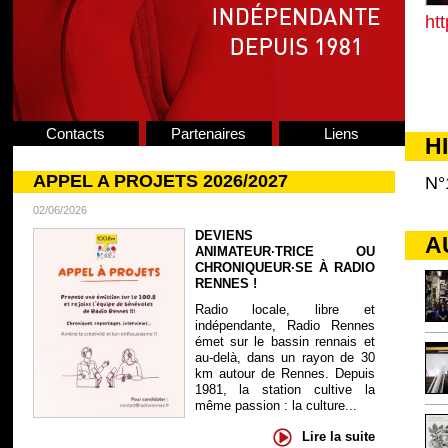
ht
Contacts
Partenaires
Liens
H
APPEL A PROJETS 2026/2027
N°
02/06/2026
DEVIENS
A
ANIMATEUR·TRICE OU
CHRONIQUEUR·SE À RADIO
RENNES !
Radio locale, libre et
indépendante, Radio Rennes
émet sur le bassin rennais et
au-delà, dans un rayon de 30
km autour de Rennes. Depuis
1981, la station cultive la
même passion : la culture...
Lire la suite