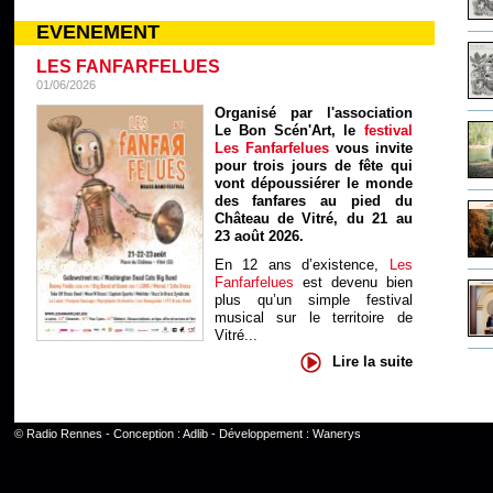
EVENEMENT
LES FANFARFELUES
01/06/2026
Organisé par l'association
Le Bon Scén'Art, le
festival
Les Fanfarfelues
vous invite
pour trois jours de fête qui
vont dépoussiérer le monde
des fanfares au pied du
Château de Vitré, du 21 au
23 août 2026.
En 12 ans d’existence,
Les
Fanfarfelues
est devenu bien
plus qu’un simple festival
musical sur le territoire de
Vitré...
Lire la suite
©
Radio Rennes
- Conception :
Adlib
- Développement :
Wanerys