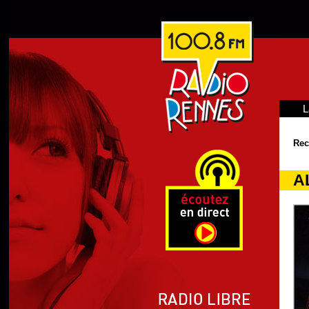
L
Rec
A