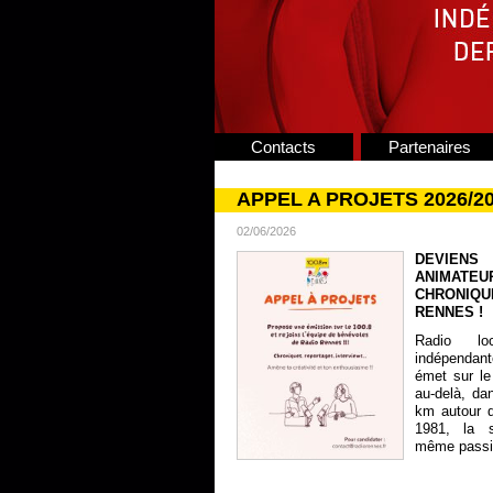
Contacts
Partenaires
APPEL A PROJETS 2026/2
02/06/2026
DEVIENS
ANIMATE
CHRONIQU
RENNES !
Radio lo
indépendan
émet sur le
au-delà, da
km autour 
1981, la s
même passion