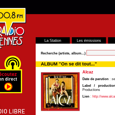
La Station
Les émissions
Recherche (artiste, album...)
ALBUM "On se dit tout..."
Alcaz
Date de parution
:
se
Label / production
Productions
Lien
:
http://www.alca