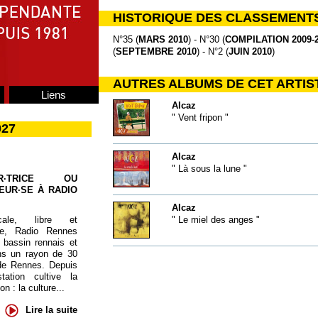
HISTORIQUE DES CLASSEMENT
N°35 (
MARS 2010
) - N°30 (
COMPILATION 2009-
(
SEPTEMBRE 2010
) - N°2 (
JUIN 2010
)
AUTRES ALBUMS DE CET ARTIS
Liens
Alcaz
" Vent fripon "
027
Alcaz
" Là sous la lune "
UR·TRICE OU
EUR·SE À RADIO
Alcaz
cale, libre et
" Le miel des anges "
te, Radio Rennes
 bassin rennais et
ns un rayon de 30
de Rennes. Depuis
tation cultive la
 : la culture...
Lire la suite