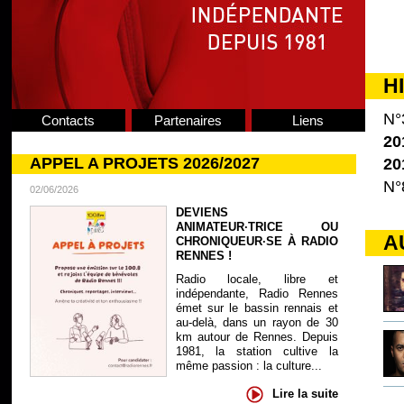
H
N°
Contacts
Partenaires
Liens
20
APPEL A PROJETS 2026/2027
20
N°
02/06/2026
DEVIENS
ANIMATEUR·TRICE OU
A
CHRONIQUEUR·SE À RADIO
RENNES !
Radio locale, libre et
indépendante, Radio Rennes
émet sur le bassin rennais et
au-delà, dans un rayon de 30
km autour de Rennes. Depuis
1981, la station cultive la
même passion : la culture...
Lire la suite