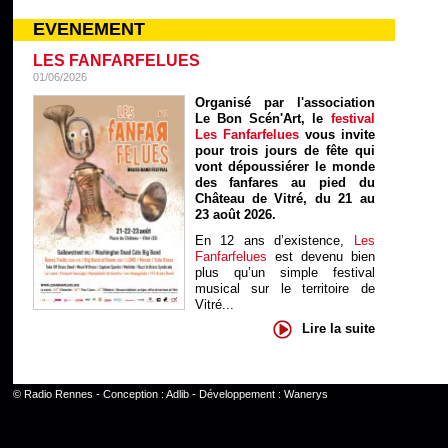
EVENEMENT
LES FANFARFELUES
01/06/2026
Organisé par l'association
Le Bon Scén'Art, le
festival
Les Fanfarfelues
vous invite
pour trois jours de fête qui
vont dépoussiérer le monde
des fanfares au pied du
Château de Vitré, du 21 au
23 août 2026.
En 12 ans d’existence,
Les
Fanfarfelues
est devenu bien
plus qu’un simple festival
musical sur le territoire de
Vitré...
Lire la suite
©
Radio Rennes
- Conception :
Adlib
- Développement :
Wanerys