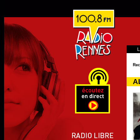
L
Rec
A