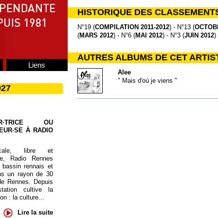
HISTORIQUE DES CLASSEMENT
N°19 (
COMPILATION 2011-2012
) - N°13 (
OCTOBR
(
MARS 2012
) - N°6 (
MAI 2012
) - N°3 (
JUIN 2012
)
AUTRES ALBUMS DE CET ARTIS
Liens
Alee
" Mais d'où je viens "
027
UR·TRICE OU
EUR·SE À RADIO
cale, libre et
te, Radio Rennes
 bassin rennais et
ns un rayon de 30
de Rennes. Depuis
tation cultive la
 : la culture...
Lire la suite