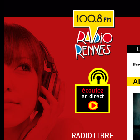
L
Rec
A