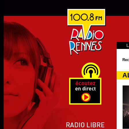
L
Rec
A