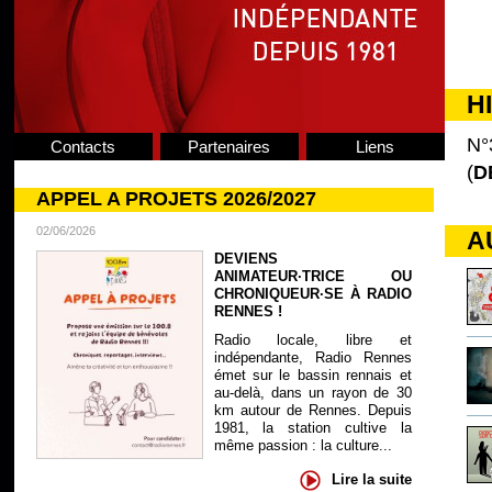
H
N°
Contacts
Partenaires
Liens
(
D
APPEL A PROJETS 2026/2027
02/06/2026
A
DEVIENS
ANIMATEUR·TRICE OU
CHRONIQUEUR·SE À RADIO
RENNES !
Radio locale, libre et
indépendante, Radio Rennes
émet sur le bassin rennais et
au-delà, dans un rayon de 30
km autour de Rennes. Depuis
1981, la station cultive la
même passion : la culture...
Lire la suite