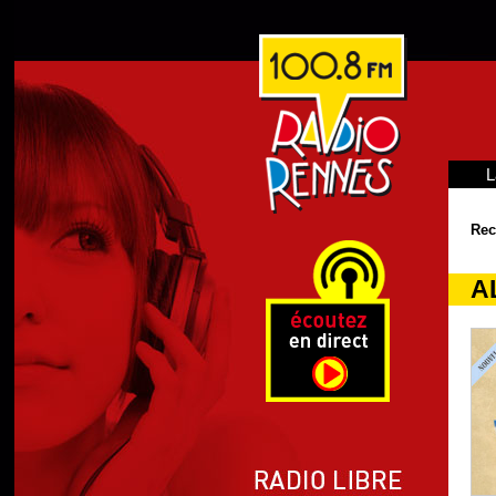
L
Rec
A