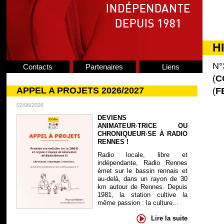
H
N°
Contacts
Partenaires
Liens
(
C
APPEL A PROJETS 2026/2027
(
F
02/06/2026
DEVIENS
ANIMATEUR·TRICE OU
CHRONIQUEUR·SE À RADIO
RENNES !
Radio locale, libre et
indépendante, Radio Rennes
émet sur le bassin rennais et
au-delà, dans un rayon de 30
km autour de Rennes. Depuis
1981, la station cultive la
même passion : la culture...
Lire la suite