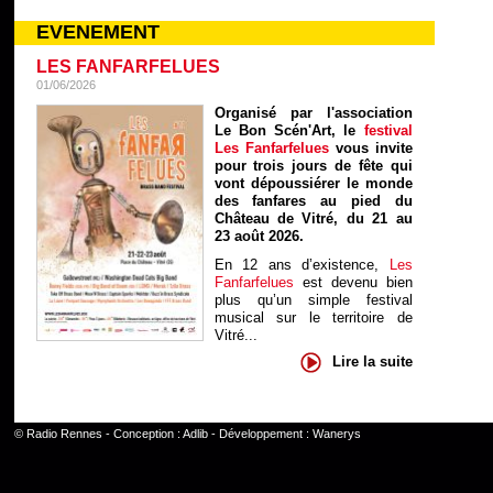
EVENEMENT
LES FANFARFELUES
01/06/2026
Organisé par l'association
Le Bon Scén'Art, le
festival
Les Fanfarfelues
vous invite
pour trois jours de fête qui
vont dépoussiérer le monde
des fanfares au pied du
Château de Vitré, du 21 au
23 août 2026.
En 12 ans d’existence,
Les
Fanfarfelues
est devenu bien
plus qu’un simple festival
musical sur le territoire de
Vitré...
Lire la suite
©
Radio Rennes
- Conception :
Adlib
- Développement :
Wanerys