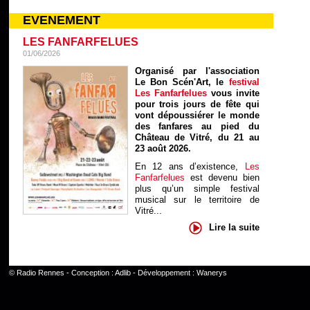
EVENEMENT
LES FANFARFELUES
01/06/2026
Organisé par l'association
Le Bon Scén'Art, le
festival
Les Fanfarfelues
vous invite
pour trois jours de fête qui
vont dépoussiérer le monde
des fanfares au pied du
Château de Vitré, du 21 au
23 août 2026.
En 12 ans d’existence,
Les
Fanfarfelues
est devenu bien
plus qu’un simple festival
musical sur le territoire de
Vitré...
Lire la suite
©
Radio Rennes
- Conception :
Adlib
- Développement :
Wanerys