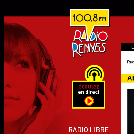
L
Rec
A