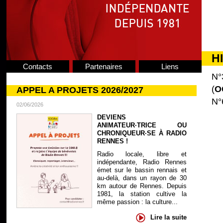
H
Contacts
Partenaires
Liens
N°
(
O
APPEL A PROJETS 2026/2027
N°
02/06/2026
DEVIENS
ANIMATEUR·TRICE OU
CHRONIQUEUR·SE À RADIO
RENNES !
Radio locale, libre et
indépendante, Radio Rennes
émet sur le bassin rennais et
au-delà, dans un rayon de 30
km autour de Rennes. Depuis
1981, la station cultive la
même passion : la culture...
Lire la suite