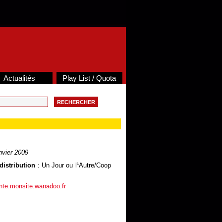
Actualités
Play List / Quota
nvier 2009
distribution
: Un Jour ou l¹Autre/Coop
ante.monsite.wanadoo.fr