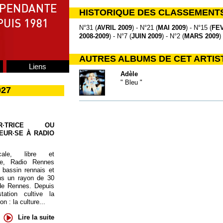
HISTORIQUE DES CLASSEMENT
N°31 (
AVRIL 2009
) - N°21 (
MAI 2009
) - N°15 (
FEV
2008-2009
) - N°7 (
JUIN 2009
) - N°2 (
MARS 2009
)
AUTRES ALBUMS DE CET ARTIS
Liens
Adèle
" Bleu "
027
UR·TRICE OU
EUR·SE À RADIO
cale, libre et
te, Radio Rennes
 bassin rennais et
ns un rayon de 30
de Rennes. Depuis
tation cultive la
 : la culture...
Lire la suite