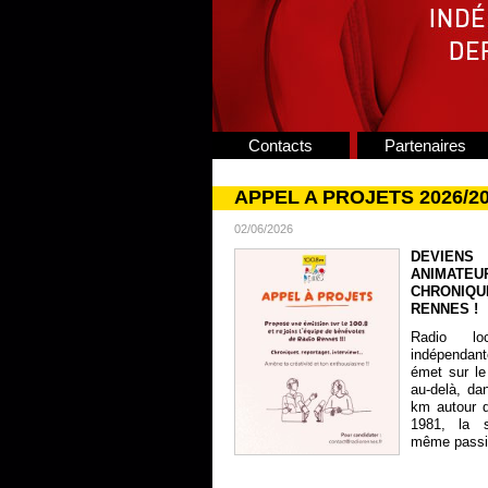
Contacts
Partenaires
APPEL A PROJETS 2026/2
02/06/2026
DEVIENS
ANIMATE
CHRONIQU
RENNES !
Radio lo
indépendan
émet sur le
au-delà, da
km autour 
1981, la s
même passion