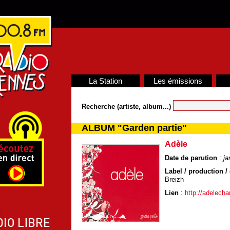
La Station
Les émissions
Recherche (artiste, album...)
ALBUM "Garden partie"
Adèle
Date de parution
:
ja
Label / production / 
Breizh
Lien
:
http://adelech