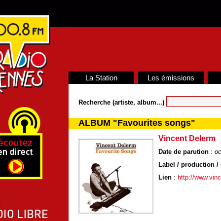
La Station
Les émissions
Recherche (artiste, album...)
ALBUM "Favourites songs"
Vincent Delerm
Date de parution
:
oc
Label / production / 
Lien
:
http://www.vin