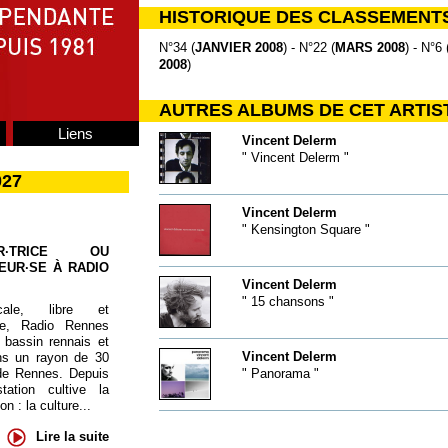
HISTORIQUE DES CLASSEMENT
N°34 (
JANVIER 2008
) - N°22 (
MARS 2008
) - N°6 
2008
)
AUTRES ALBUMS DE CET ARTIS
Liens
Vincent Delerm
" Vincent Delerm "
027
Vincent Delerm
" Kensington Square "
UR·TRICE OU
EUR·SE À RADIO
Vincent Delerm
" 15 chansons "
cale, libre et
te, Radio Rennes
 bassin rennais et
Vincent Delerm
ns un rayon de 30
de Rennes. Depuis
" Panorama "
tation cultive la
 : la culture...
Lire la suite