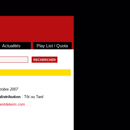
Actualités
Play List / Quota
tobre 2007
distribution
: Tôt ou Tard
centdelerm.com