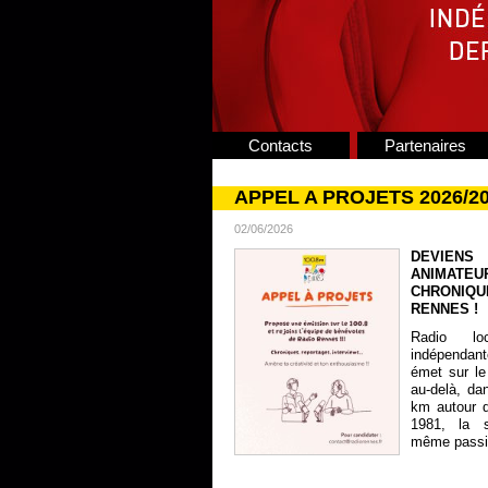
Contacts
Partenaires
APPEL A PROJETS 2026/2
02/06/2026
DEVIENS
ANIMATE
CHRONIQU
RENNES !
Radio lo
indépendan
émet sur le
au-delà, da
km autour 
1981, la s
même passion