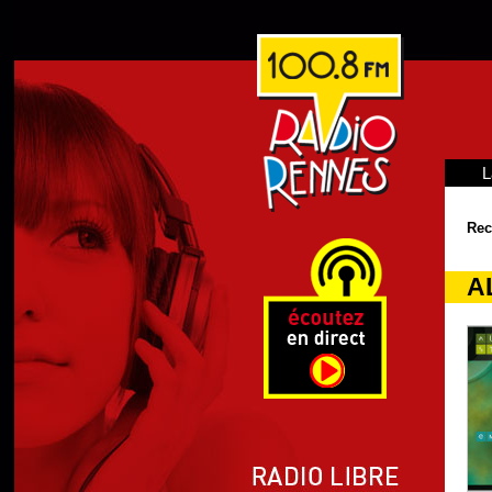
L
Rec
A