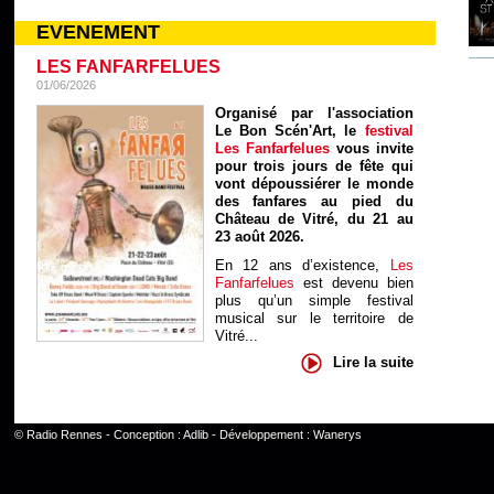
EVENEMENT
LES FANFARFELUES
01/06/2026
Organisé par l'association
Le Bon Scén'Art, le
festival
Les Fanfarfelues
vous invite
pour trois jours de fête qui
vont dépoussiérer le monde
des fanfares au pied du
Château de Vitré, du 21 au
23 août 2026.
En 12 ans d’existence,
Les
Fanfarfelues
est devenu bien
plus qu’un simple festival
musical sur le territoire de
Vitré...
Lire la suite
©
Radio Rennes
- Conception :
Adlib
- Développement :
Wanerys