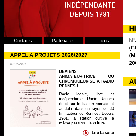
H
N°
Contacts
Partenaires
Liens
(
C
APPEL A PROJETS 2026/2027
(
M
20
02/06/2026
DEVIENS
ANIMATEUR·TRICE OU
A
CHRONIQUEUR·SE À RADIO
RENNES !
Radio locale, libre et
indépendante, Radio Rennes
émet sur le bassin rennais et
au-delà, dans un rayon de 30
km autour de Rennes. Depuis
1981, la station cultive la
même passion : la culture...
Lire la suite