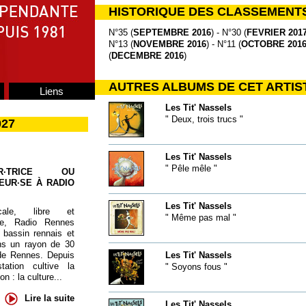
HISTORIQUE DES CLASSEMENT
N°35 (
SEPTEMBRE 2016
) - N°30 (
FEVRIER 201
N°13 (
NOVEMBRE 2016
) - N°11 (
OCTOBRE 201
(
DECEMBRE 2016
)
AUTRES ALBUMS DE CET ARTIS
Liens
Les Tit' Nassels
" Deux, trois trucs "
027
Les Tit' Nassels
" Pêle mêle "
UR·TRICE OU
EUR·SE À RADIO
Les Tit' Nassels
cale, libre et
" Même pas mal "
te, Radio Rennes
 bassin rennais et
ns un rayon de 30
de Rennes. Depuis
Les Tit' Nassels
tation cultive la
" Soyons fous "
 : la culture...
Lire la suite
Les Tit' Nassels