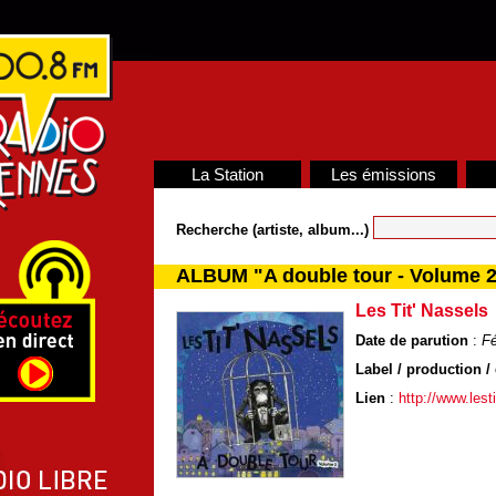
La Station
Les émissions
Recherche (artiste, album...)
ALBUM "A double tour - Volume 
Les Tit' Nassels
Date de parution
:
Fé
Label / production / 
Lien
:
http://www.les