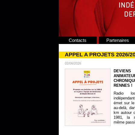
Contacts
Partenaires
APPEL A PROJETS 2026/2
02/06/2026
DEVIENS
ANIMATE
CHRONIQU
RENNES !
Radio lo
indépendan
émet sur le
au-delà, da
km autour 
1981, la s
même passion