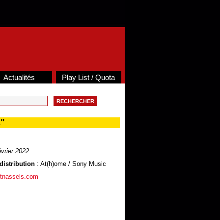
Actualités
Play List / Quota
2"
vrier 2022
distribution
: At(h)ome / Sony Music
titnassels.com