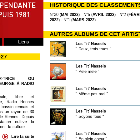
HISTORIQUE DES CLASSEMENT
N°30 (
MAI 2022
) - N°5 (
AVRIL 2022
) - N°2 (
FÉVRI
2022
) - N°1 (
MARS 2022
)
AUTRES ALBUMS DE CET ARTIS
Liens
Les Tit' Nassels
" Deux, trois trucs "
027
Les Tit' Nassels
" Pêle mêle "
UR·TRICE OU
EUR·SE À RADIO
Les Tit' Nassels
" Même pas mal "
cale, libre et
te, Radio Rennes
 bassin rennais et
Les Tit' Nassels
ns un rayon de 30
" Soyons fous "
de Rennes. Depuis
tation cultive la
 : la culture...
Les Tit' Nassels
Lire la suite
" En plein coeur "