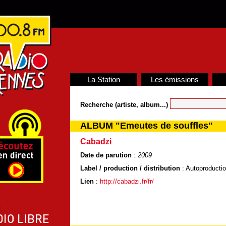
La Station
Les émissions
Recherche (artiste, album...)
ALBUM "Emeutes de souffles"
Cabadzi
Date de parution
:
2009
Label / production / distribution
: Autoproducti
Lien
:
http://cabadzi.fr/fr/