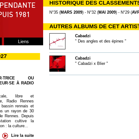
HISTORIQUE DES CLASSEMENT
N°35 (
MARS 2009
) - N°32 (
MAI 2009
) - N°29 (
AVR
AUTRES ALBUMS DE CET ARTIS
Cabadzi
Liens
" Des angles et des épines "
027
Cabadzi
" Cabadzi x Blier "
UR·TRICE OU
EUR·SE À RADIO
cale, libre et
te, Radio Rennes
 bassin rennais et
ns un rayon de 30
de Rennes. Depuis
tation cultive la
 : la culture...
Lire la suite