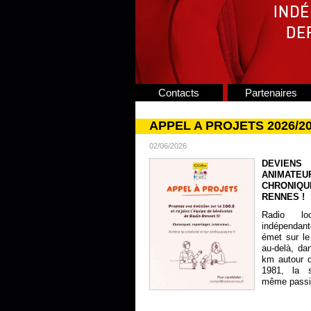
Contacts
Partenaires
APPEL A PROJETS 2026/2
02/06/2026
DEVIENS
ANIMATE
CHRONIQU
RENNES !
Radio lo
indépendan
émet sur le
au-delà, da
km autour 
1981, la s
même passion