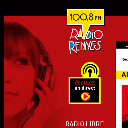
L
Rec
A