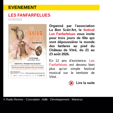
EVENEMENT
LES FANFARFELUES
01/06/2026
Organisé par l'association
Le Bon Scén'Art, le
festival
Les Fanfarfelues
vous invite
pour trois jours de fête qui
vont dépoussiérer le monde
des fanfares au pied du
Château de Vitré, du 21 au
23 août 2026.
En 12 ans d’existence,
Les
Fanfarfelues
est devenu bien
plus qu’un simple festival
musical sur le territoire de
Vitré...
Lire la suite
©
Radio Rennes
- Conception :
Adlib
- Développement :
Wanerys