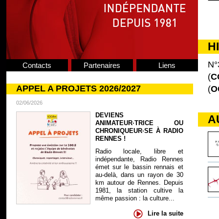
H
N°
Contacts
Partenaires
Liens
(
C
APPEL A PROJETS 2026/2027
(
O
02/06/2026
DEVIENS
A
ANIMATEUR·TRICE OU
CHRONIQUEUR·SE À RADIO
RENNES !
Radio locale, libre et
indépendante, Radio Rennes
émet sur le bassin rennais et
au-delà, dans un rayon de 30
km autour de Rennes. Depuis
1981, la station cultive la
même passion : la culture...
Lire la suite