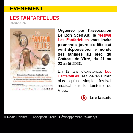
EVENEMENT
LES FANFARFELUES
01/06/2026
Organisé par l'association
Le Bon Scén'Art, le
festival
Les Fanfarfelues
vous invite
pour trois jours de fête qui
vont dépoussiérer le monde
des fanfares au pied du
Château de Vitré, du 21 au
23 août 2026.
En 12 ans d’existence,
Les
Fanfarfelues
est devenu bien
plus qu’un simple festival
musical sur le territoire de
Vitré...
Lire la suite
©
Radio Rennes
- Conception :
Adlib
- Développement :
Wanerys