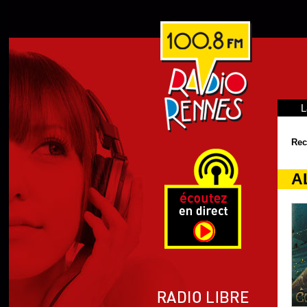
L
Rec
A